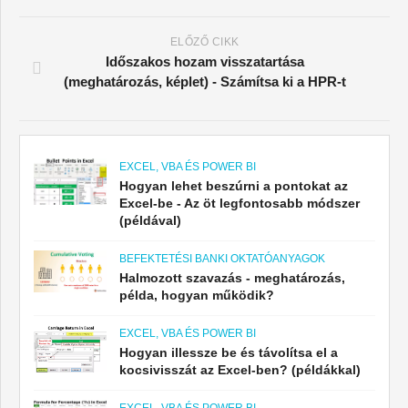
ELŐZŐ CIKK
Időszakos hozam visszatartása
(meghatározás, képlet) - Számítsa ki a HPR-t
EXCEL, VBA ÉS POWER BI
Hogyan lehet beszúrni a pontokat az
Excel-be - Az öt legfontosabb módszer
(példával)
BEFEKTETÉSI BANKI OKTATÓANYAGOK
Halmozott szavazás - meghatározás,
példa, hogyan működik?
EXCEL, VBA ÉS POWER BI
Hogyan illessze be és távolítsa el a
kocsivisszát az Excel-ben? (példákkal)