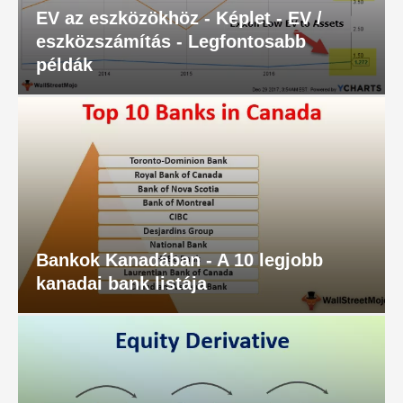
Pénzügyi modellezési oktatóanyagok
EV az eszközökhöz - Képlet - EV /
eszközszámítás - Legfontosabb
Teljes alak
példák
Kockázatkezelési oktatóanyagok
Bankok Kanadában - A 10 legjobb
kanadai bank listája