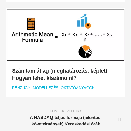
Számtani átlag (meghatározás, képlet)
Hogyan lehet kiszámolni?
PÉNZÜGYI MODELLEZÉSI OKTATÓANYAGOK
KÖVETKEZŐ CIKK
A NASDAQ teljes formája (jelentés,
követelmények) Kereskedési órák