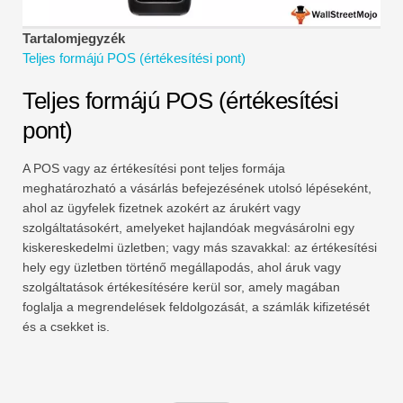
Pénzügyi modellezési oktatóanyagok
Tartalomjegyzék
Teljes alak
Teljes formájú POS (értékesítési pont)
Kockázatkezelési oktatóanyagok
Teljes formájú POS (értékesítési
pont)
A POS vagy az értékesítési pont teljes formája
meghatározható a vásárlás befejezésének utolsó lépéseként,
ahol az ügyfelek fizetnek azokért az árukért vagy
szolgáltatásokért, amelyeket hajlandóak megvásárolni egy
kiskereskedelmi üzletben; vagy más szavakkal: az értékesítési
hely egy üzletben történő megállapodás, ahol áruk vagy
szolgáltatások értékesítésére kerül sor, amely magában
foglalja a megrendelések feldolgozását, a számlák kifizetését
és a csekket is.