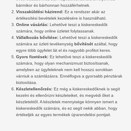
bármikor és bárhonnan hozzáférhetnek.
Visszaküldési házirend:
Ez a rendszer akár az
értékesítési bevételek kezelésére is használható.
Online vásárlás:
Lehetővé teszi a kiskereskedők
számára, hogy online üzletet folytassanak.
Vállalkozás bővítése:
Lehetővé teszi a kiskereskedők
számára az üzleti tevékenység
bővítését
azáltal, hogy
egyre több ügyfelet lát el és nagyobb profitot keres.
Gyors fizetések:
Ez lehetővé teszi a kiskereskedők
számára, hogy olyan mechanizmust biztosítsanak,
amelyben az ügyfeleknek nem kell hosszú sorokban
várniuk a számlázásra. Ennélfogva a gyorsabb pénztárak
biztosítása.
Készletellenőrzés:
Ez még a kiskereskedőknek is segít
kezelni és ellenőrizni készleteiket, és megvédi őket a
készletektől. A készletek mennyisége könnyen ismert a
kiskereskedők számára, és ez segít nekik abban, hogy
értékeljék az egyes termékek újrarendelési pontjait.