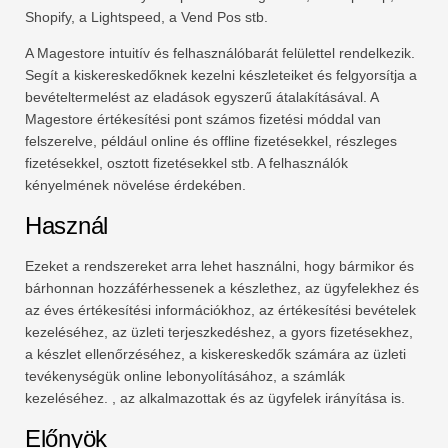
Shopify, a Lightspeed, a Vend Pos stb.
A Magestore intuitív és felhasználóbarát felülettel rendelkezik.
Segít a kiskereskedőknek kezelni készleteiket és felgyorsítja a
bevételtermelést az eladások egyszerű átalakításával. A
Magestore értékesítési pont számos fizetési móddal van
felszerelve, például online és offline fizetésekkel, részleges
fizetésekkel, osztott fizetésekkel stb. A felhasználók
kényelmének növelése érdekében.
Használ
Ezeket a rendszereket arra lehet használni, hogy bármikor és
bárhonnan hozzáférhessenek a készlethez, az ügyfelekhez és
az éves értékesítési információkhoz, az értékesítési bevételek
kezeléséhez, az üzleti terjeszkedéshez, a gyors fizetésekhez,
a készlet ellenőrzéséhez, a kiskereskedők számára az üzleti
tevékenységük online lebonyolításához, a számlák
kezeléséhez. , az alkalmazottak és az ügyfelek irányítása is.
Előnyök