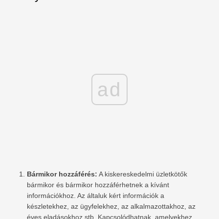
ad
Bármikor hozzáférés:
A kiskereskedelmi üzletkötők
bármikor és bármikor hozzáférhetnek a kívánt
információkhoz. Az általuk kért információk a
készletekhez, az ügyfelekhez, az alkalmazottakhoz, az
éves eladásokhoz stb. Kapcsolódhatnak, amelyekhez