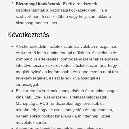
Biztonsági kockázatok:
Ezek a rendszerek
kiszolgáltatottak a biztonsági kockázatoknak. Ha a
szoftvert nem frissítik időben vagy helyesen, akkor a
biztonság megsérülhet.
Következtetés
A kiskereskedelmi üzletek számára valóban mozgalmas
és kimerítő lehet a mindennapi működés. A tökéletes és
kompatibilis értékesítési pontok rendszerének telepítése
lehetővé teszi a kiskereskedelmi üzletek számára, hogy
megkönnyítsék a legfontosabb és legnehezebb napi üzleti
tevékenységeket, és ezt is sok kiválósággal és
jártassággal.
Ezek a rendszerek sok könnyedséget és rugalmasságot
kínálnak. Ezek a rendszerek is felhasználóbarátak.
Manapság a POS-rendszereket úgy tervezték és
telepítették, hogy ne csak könnyedén és rugalmasan,
hanem sokkal többet kínáljanak a mindennapi üzleti
műveletek során.
A modern értékesítési pontok központi eleme az