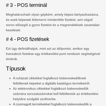
# 3 - POS terminál
Meghatározható olyan gépként, amely képes kártyaolvasásra,
és ezek képesek felismerni mindenféle fizetést, ami végső
soron elősegíti a gyors fizetést és a megrendelések zavartalan
kezelését.
# 4 - POS fizetések
Ezt úgy definiálhatjuk, mint azt az időpontot, amikor egy
tranzakció fizetése egy értékesítési pont rendszer segítségével
történik.
Típusok
A ruházati cikkekkel foglalkozó kiskereskedőknek
feltöltenek képeket a digitális katalógus termékeiről.
Az elektronikus cikkekkel foglalkozó kiskereskedők
számára sorozatszámokat kell feltölteniük az értékesítési
helyükre szolgáló szoftverbe.
A csomagolt termékekkel foglalkozó kiskereskedők a