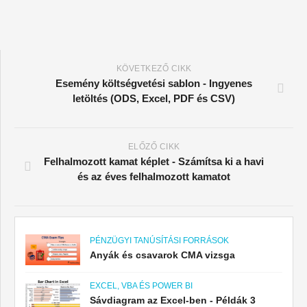
KÖVETKEZŐ CIKK
Esemény költségvetési sablon - Ingyenes
letöltés (ODS, Excel, PDF és CSV)
ELŐZŐ CIKK
Felhalmozott kamat képlet - Számítsa ki a havi
és az éves felhalmozott kamatot
PÉNZÜGYI TANÚSÍTÁSI FORRÁSOK
Anyák és csavarok CMA vizsga
EXCEL, VBA ÉS POWER BI
Sávdiagram az Excel-ben - Példák 3