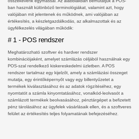
összekeverik egymással. Az alábbiakban bemutatjuk a POS-
ban használt különböző terminológiákat, valamint azt, hogy
valójában mit jelentenek és működnek, ami valójában az
értékesítés, a készletgazdálkodás, az alkalmazottak és az
ügyfélkezelés világában működik:
# 1 - POS rendszer
Meghatározható szoftver és hardver rendszer
kombinációjaként, amelyet számlázás céljából használnak egy
POS-szal rendelkező kiskereskedelmi üzletben. A POS
rendszer tartalmaz egy kijelzőt, amely a számlázási összeget
mutatja, egy érintőképernyőt vagy egy billentyűzetet a
termékek kiválasztásához és az adatok rögzítéséhez, egy
nyomtatót a számla kinyomtatásához, vonalkód-leolvasót a
számlázott termékek beolvasásához, pénztárgépet a befizetett
pénz tárolásához az ügyfelek vásárlásaik ellen, és a szoftveres
felület az értékesítés teljes folyamatának befejezéséhez.