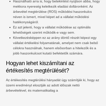
Használható arra is, hogy betekintést nyújtson abba, hogy
mekkora nyereség keletkezik eladási dolláronként. Az
árbevétel megtérülése (ROS) működési haszonkulcs
néven is ismert, mivel képet ad a vállalat működési
hatékonyságáról.
Ez azt jelenti, hogy a vállalat működése az optimális
lehetőségek szerint működik-e vagy sem.
Következésképpen ez az arány döntő részét képezi egy
vállalat értékelési folyamatának, amelyet nem csak belső
célokra használnak, hanem elsősorban a hitelezők és a
jobb haszonkulcsot kutató befektetők számára.
Hogyan lehet kiszámítani az
értékesítés megtérülését?
Az értékesítés megtérülési hányadát úgy számítják ki, hogy az
üzemi eredményt elosztják az adott időszak nettó
árbevételével, és matematikailag a