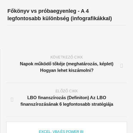
Főkönyv vs próbaegyenleg - A 4
legfontosabb különbség (infografikákkal)
KÖVETKEZŐ CIKK
Napok működő tőkéje (meghatározás, képlet)
Hogyan lehet kiszámolni?
ELŐZŐ CIKK
LBO finanszírozás (Definiton) Az LBO
finanszírozásának 6 legfontosabb stratégiája
EXCEL, VBA ÉS POWER BI