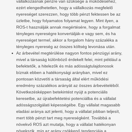
vállalkozásnak pénzre van szüksége a működéséhez,
ezért elengedhetetlen, hogy a vállalkozás megfelelő
nyereséget szerezzen, hogy több pénzt fektessen be az
üzletbe, hogy folyamatos folyamat legyen. Mint ilyen, a
ROS-t használják annak megértésére, hogy a forgalmat
tényleges nyereségre konvertálják-e vagy sem, és ha
nyereséget termel, akkor a forgalom hány százaléka a
tényleges nyereség az összes költség levonása után.
Az árbevétel megtérülése nagyon fontos pénzügyi arány,
mivel a társaság különböző érdekelt felei, mint például a
befektetők, a hitelezők és más adósságtulajdonosok
bíznak ebben a hatékonysági arányban, mivel ez
pontosan közvetíti a társaság által elért működési
eredmény százalékos arányát az összes árbevételéből.
Következésképpen betekintést nyújt a potenciális
keresetbe, az újrabefektetési potenciálba és a vállalat
adósságszolgálati képességébe. Egy vállalat magasabb
eladási aránya azt jelenti, hogy a vállalat jobban teljesít,
mert több pénzt tart meg nyereségként. Továbbá a
növekvő ROS azt mutatja, hogy a vállalat hatékonyan
növekszik, míg az arány csökkenő tendenciája a