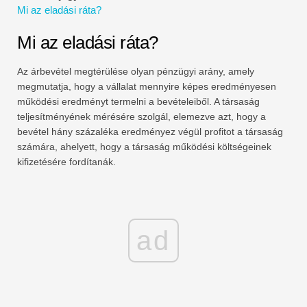
Mi az eladási ráta?
Pénzügyi modellezési oktatóanyagok
Mi az eladási ráta?
Teljes alak
Az árbevétel megtérülése olyan pénzügyi arány, amely
Kockázatkezelési oktatóanyagok
megmutatja, hogy a vállalat mennyire képes eredményesen
működési eredményt termelni a bevételeiből. A társaság
teljesítményének mérésére szolgál, elemezve azt, hogy a
bevétel hány százaléka eredményez végül profitot a társaság
számára, ahelyett, hogy a társaság működési költségeinek
kifizetésére fordítanák.
ad