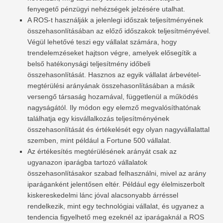
fenyegető pénzügyi nehézségek jelzésére utalhat.
A ROS-t használják a jelenlegi időszak teljesítményének
összehasonlításában az előző időszakok teljesítményével.
Végül lehetővé teszi egy vállalat számára, hogy
trendelemzéseket hajtson végre, amelyek elősegítik a
belső hatékonysági teljesítmény időbeli
összehasonlítását. Hasznos az egyik vállalat árbevétel-
megtérülési arányának összehasonlításában a másik
versengő társaság hozamával, függetlenül a működés
nagyságától. Ily módon egy elemző megvalósíthatónak
találhatja egy kisvállalkozás teljesítményének
összehasonlítását és értékelését egy olyan nagyvállalattal
szemben, mint például a Fortune 500 vállalat.
Az értékesítés megtérülésének arányát csak az
ugyanazon iparágba tartozó vállalatok
összehasonlításakor szabad felhasználni, mivel az arány
iparáganként jelentősen eltér. Például egy élelmiszerbolt
kiskereskedelmi lánc jóval alacsonyabb árréssel
rendelkezik, mint egy technológiai vállalat, és ugyanez a
tendencia figyelhető meg ezeknél az iparágaknál a ROS