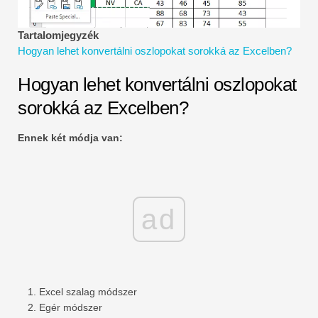
Pénzügyi modellezési oktatóanyagok
Tartalomjegyzék
Teljes alak
Hogyan lehet konvertálni oszlopokat sorokká az Excelben?
Kockázatkezelési oktatóanyagok
Hogyan lehet konvertálni oszlopokat
sorokká az Excelben?
Ennek két módja van:
ad
Excel szalag módszer
Egér módszer