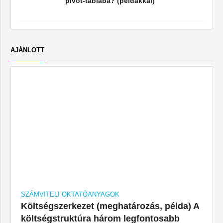
pivot-táblába? (példákkal)
AJÁNLOTT
SZÁMVITELI OKTATÓANYAGOK
Költségszerkezet (meghatározás, példa) A
költségstruktúra három legfontosabb