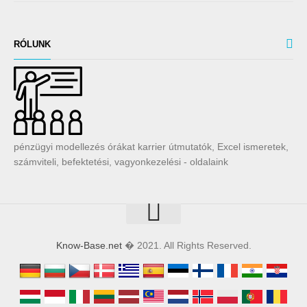
RÓLUNK
pénzügyi modellezés órákat karrier útmutatók, Excel ismeretek,
számviteli, befektetési, vagyonkezelési - oldalaink
Know-Base.net
� 2021. All Rights Reserved.