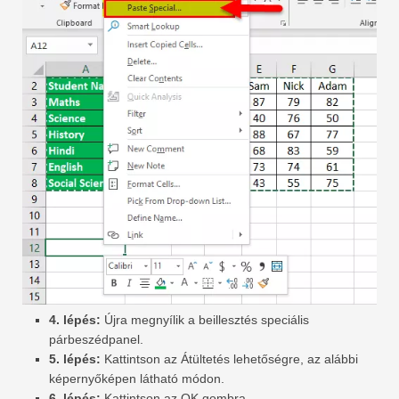
4. lépés:
Újra megnyílik a beillesztés speciális
párbeszédpanel.
5. lépés:
Kattintson az Átültetés lehetőségre, az alábbi
képernyőképen látható módon.
6. lépés:
Kattintson az OK gombra.