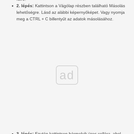
2. lépés:
Kattintson a Vágólap részben található Másolás
lehetőségre. Lásd az alábbi képernyőképet. Vagy nyomja
meg a CTRL + C billentyűt az adatok másolásához.
ad
3. lépés:
Ezután kattintson bármelyik üres cellára, ahol