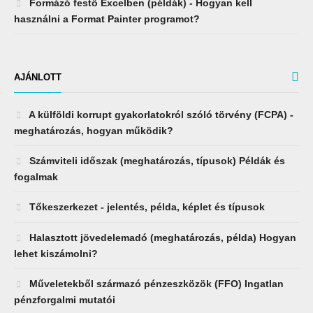
Formázó festő Excelben (példák) - Hogyan kell
használni a Format Painter programot?
AJÁNLOTT
A külföldi korrupt gyakorlatokról szóló törvény (FCPA) -
meghatározás, hogyan működik?
Számviteli időszak (meghatározás, típusok) Példák és
fogalmak
Tőkeszerkezet - jelentés, példa, képlet és típusok
Halasztott jövedelemadó (meghatározás, példa) Hogyan
lehet kiszámolni?
Műveletekből származó pénzeszközök (FFO) Ingatlan
pénzforgalmi mutatói