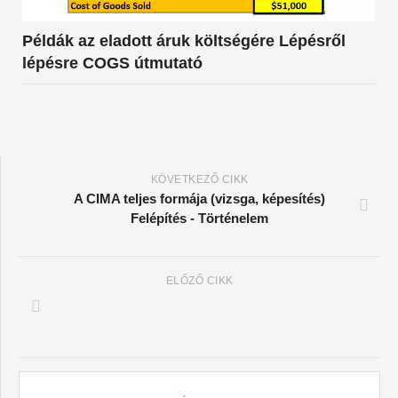
Példák az eladott áruk költségére Lépésről
lépésre COGS útmutató
KÖVETKEZŐ CIKK
A CIMA teljes formája (vizsga, képesítés)
Felépítés - Történelem
ELŐZŐ CIKK