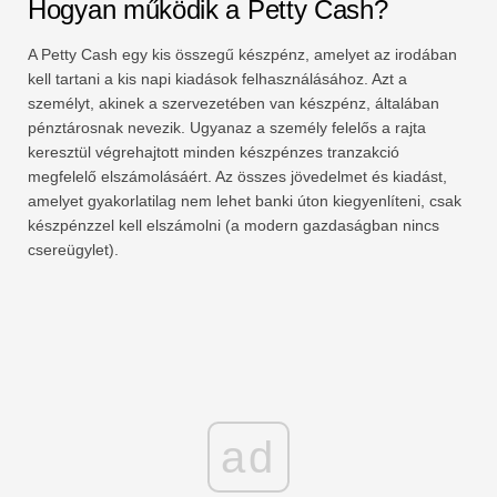
Hogyan működik a Petty Cash?
A Petty Cash egy kis összegű készpénz, amelyet az irodában
kell tartani a kis napi kiadások felhasználásához. Azt a
személyt, akinek a szervezetében van készpénz, általában
pénztárosnak nevezik. Ugyanaz a személy felelős a rajta
keresztül végrehajtott minden készpénzes tranzakció
megfelelő elszámolásáért. Az összes jövedelmet és kiadást,
amelyet gyakorlatilag nem lehet banki úton kiegyenlíteni, csak
készpénzzel kell elszámolni (a modern gazdaságban nincs
csereügylet).
ad