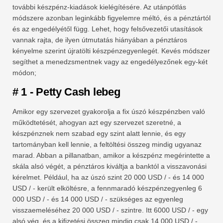
további készpénz-kiadások kielégítésére. Az utánpótlás
módszere azonban leginkább figyelemre méltó, és a pénztártól
és az engedélyétől függ. Lehet, hogy felsővezetői utasítások
vannak rajta, de ilyen útmutatás hiányában a pénztáros
kényelme szerint újratölti készpénzegyenlegét. Kevés módszer
segíthet a menedzsmentnek vagy az engedélyezőnek egy-két
módon;
# 1 - Petty Cash lebeg
Amikor egy szervezet gyakorolja a fix úszó készpénzben való
működtetését, ahogyan azt egy szervezet szeretné, a
készpénznek nem szabad egy szint alatt lennie, és egy
tartományban kell lennie, a feltöltési összeg mindig ugyanaz
marad. Abban a pillanatban, amikor a készpénz megérintette a
skála alsó végét, a pénztáros kiváltja a banktól a visszavonási
kérelmet. Például, ha az úszó szint 20 000 USD / - és 14 000
USD / - került elköltésre, a fennmaradó készpénzegyenleg 6
000 USD / - és 14 000 USD / - szükséges az egyenleg
visszaemeléséhez 20 000 USD / - szintre. Itt 6000 USD / - egy
alsó vég, és a kifizetési összeg mindig csak 14 000 USD / -.