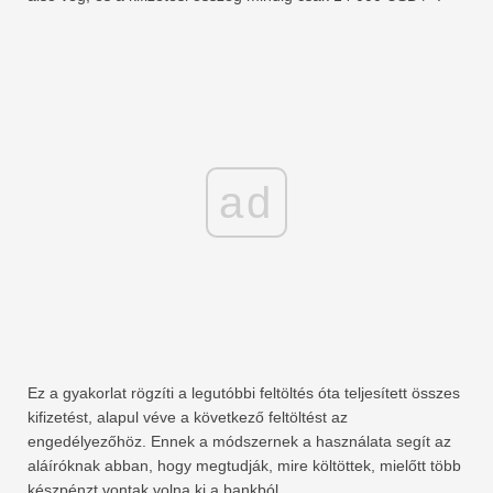
ad
Ez a gyakorlat rögzíti a legutóbbi feltöltés óta teljesített összes
kifizetést, alapul véve a következő feltöltést az
engedélyezőhöz. Ennek a módszernek a használata segít az
aláíróknak abban, hogy megtudják, mire költöttek, mielőtt több
készpénzt vontak volna ki a bankból.