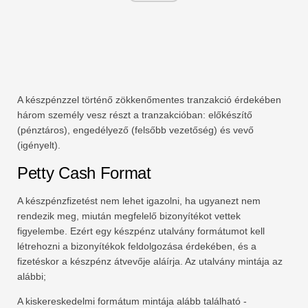
A készpénzzel történő zökkenőmentes tranzakció érdekében
három személy vesz részt a tranzakcióban: előkészítő
(pénztáros), engedélyező (felsőbb vezetőség) és vevő
(igényelt).
Petty Cash Format
A készpénzfizetést nem lehet igazolni, ha ugyanezt nem
rendezik meg, miután megfelelő bizonyítékot vettek
figyelembe. Ezért egy készpénz utalvány formátumot kell
létrehozni a bizonyítékok feldolgozása érdekében, és a
fizetéskor a készpénz átvevője aláírja. Az utalvány mintája az
alábbi;
A kiskereskedelmi formátum mintája alább található -