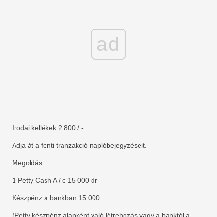
ad
Irodai kellékek 2 800 / -
Adja át a fenti tranzakció naplóbejegyzéseit.
Megoldás:
1 Petty Cash A / c 15 000 dr
Készpénz a bankban 15 000
(Petty készpénz alapként való létrehozás vagy a banktól a