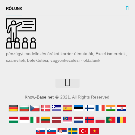
RÓLUNK
pénzügyi modellezés órákat karrier útmutatók, Excel ismeretek,
számviteli, befektetési, vagyonkezelési - oldalaink
Know-Base.net
� 2021. All Rights Reserved.