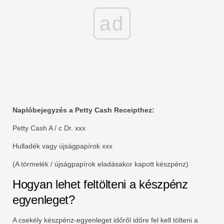
ad
Naplóbejegyzés a Petty Cash Receipthez:
Petty Cash A / c Dr. xxx
Hulladék vagy újságpapírok xxx
(A törmelék / újságpapírok eladásakor kapott készpénz)
Hogyan lehet feltölteni a készpénz
egyenleget?
A csekély készpénz-egyenleget időről időre fel kell tölteni a