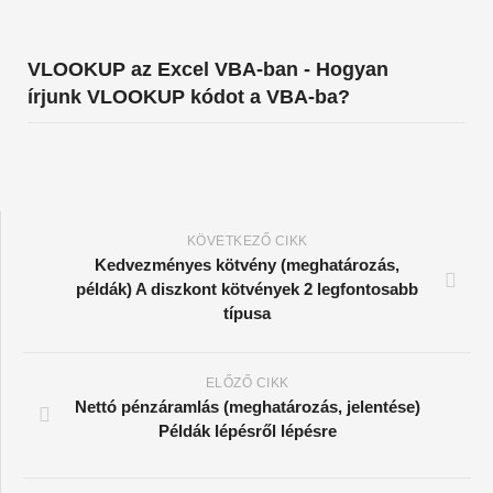
VLOOKUP az Excel VBA-ban - Hogyan
írjunk VLOOKUP kódot a VBA-ba?
KÖVETKEZŐ CIKK
Kedvezményes kötvény (meghatározás,
példák) A diszkont kötvények 2 legfontosabb
típusa
ELŐZŐ CIKK
Nettó pénzáramlás (meghatározás, jelentése)
Példák lépésről lépésre