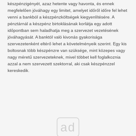
készpénzigényét, azaz hetente vagy havonta, és ennek
megfelelően jóváhagy egy limitet, amelyet időről időre fel lehet
venni a bankból a készpénzköltségek kiegyenlítésére. A
pénztárnál a készpénz birtoklásának korlátja egy adott
időpontban sem haladhatja meg a szervezet vezetésének
jóváhagyását. A banktól való kivonás gyakorisága
szervezetenként eltérő lehet a követelményeik szerint. Egy kis
boltosnak több készpénzre van szüksége, mint közepes vagy
nagy méretű szervezeteknek, mivel többet kell foglalkoznia
azzal a nem szervezett szektorral, aki csak készpénzzel
kereskedik.
ad