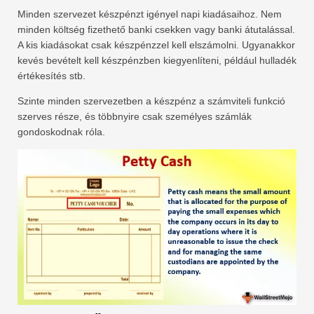
Minden szervezet készpénzt igényel napi kiadásaihoz. Nem
minden költség fizethető banki csekken vagy banki átutalással.
A kis kiadásokat csak készpénzzel kell elszámolni. Ugyanakkor
kevés bevételt kell készpénzben kiegyenlíteni, például hulladék
értékesítés stb.
Szinte minden szervezetben a készpénz a számviteli funkció
szerves része, és többnyire csak személyes számlák
gondoskodnak róla.