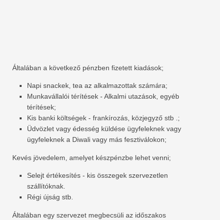
Általában a következő pénzben fizetett kiadások;
Napi snackek, tea az alkalmazottak számára;
Munkavállalói térítések - Alkalmi utazások, egyéb
térítések;
Kis banki költségek - frankírozás, közjegyző stb .;
Üdvözlet vagy édesség küldése ügyfeleknek vagy
ügyfeleknek a Diwali vagy más fesztiválokon;
Kevés jövedelem, amelyet készpénzbe lehet venni;
Selejt értékesítés - kis összegek szervezetlen
szállítóknak.
Régi újság stb.
Általában egy szervezet megbecsüli az időszakos