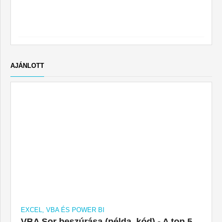
AJÁNLOTT
EXCEL, VBA ÉS POWER BI
VBA Sor beszúrása (példa, kód) - A top 5