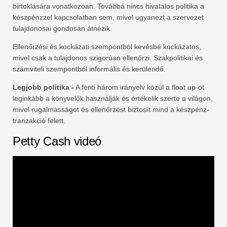
birtoklására vonatkozóan. Továbbá nincs hivatalos politika a
készpénzzel kapcsolatban sem, mivel ugyanezt a szervezet
tulajdonosai gondosan átnézik.
Ellenőrzési és kockázati szempontból kevésbé kockázatos,
mivel csak a tulajdonos szigorúan ellenőrzi. Szakpolitikai és
számviteli szempontból informális és kerülendő.
Legjobb politika -
A fenti három irányelv közül a float up-ot
leginkább a könyvelők használják és értékelik szerte a világon,
mivel rugalmasságot és ellenőrzést biztosít mind a készpénz-
tranzakció felett.
Petty Cash videó