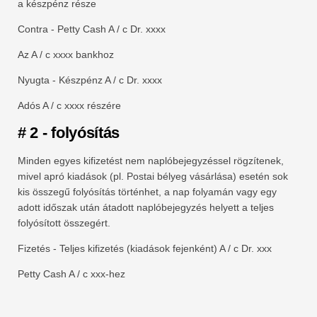
a készpénz része
Contra - Petty Cash A / c Dr. xxxx
Az A / c xxxx bankhoz
Nyugta - Készpénz A / c Dr. xxxx
Adós A / c xxxx részére
# 2 - folyósítás
Minden egyes kifizetést nem naplóbejegyzéssel rögzítenek,
mivel apró kiadások (pl. Postai bélyeg vásárlása) esetén sok
kis összegű folyósítás történhet, a nap folyamán vagy egy
adott időszak után átadott naplóbejegyzés helyett a teljes
folyósított összegért.
Fizetés - Teljes kifizetés (kiadások fejenként) A / c Dr. xxx
Petty Cash A / c xxx-hez