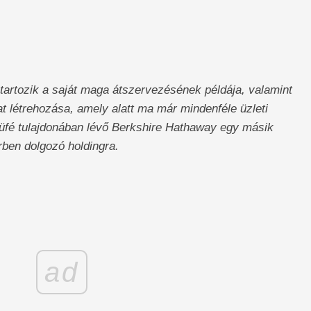
tartozik a saját maga átszervezésének példája, valamint
at létrehozása, amely alatt ma már mindenféle üzleti
 büfé tulajdonában lévő Berkshire Hathaway egy másik
rben dolgozó holdingra.
ad