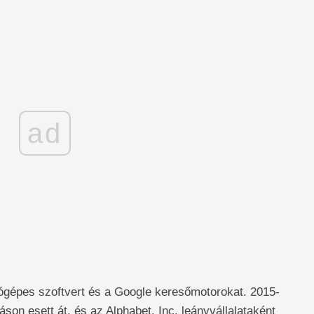
ad
gépes szoftvert és a Google keresőmotorokat. 2015-
áson esett át, és az Alphabet, Inc. leányvállalataként