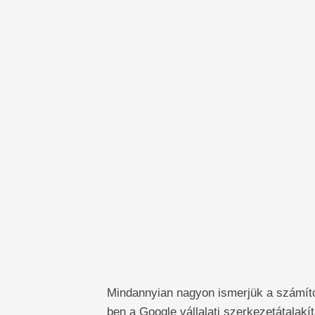
Mindannyian nagyon ismerjük a számító
ben a Google vállalati szerkezetátalakít