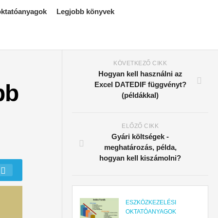
 oktatóanyagok
Legjobb könyvek
KÖVETKEZŐ CIKK
Hogyan kell használni az
bb
Excel DATEDIF függvényt?
(példákkal)
ELŐZŐ CIKK
Gyári költségek -
meghatározás, példa,
hogyan kell kiszámolni?
ESZKÖZKEZELÉSI
OKTATÓANYAGOK