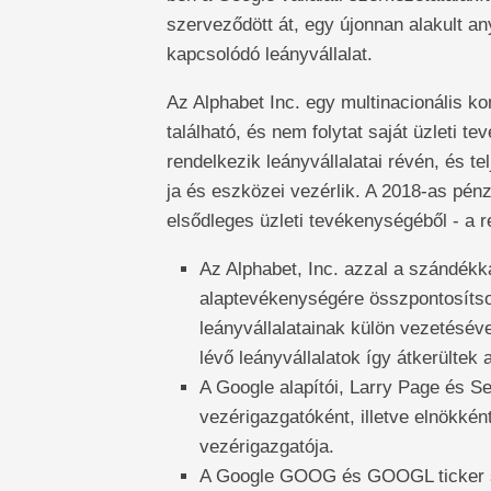
szerveződött át, egy újonnan alakult an
kapcsolódó leányvállalat.
Az Alphabet Inc. egy multinacionális k
található, és nem folytat saját üzleti 
rendelkezik leányvállalatai révén, és t
ja és eszközei vezérlik. A 2018-as pén
elsődleges üzleti tevékenységéből - a r
Az Alphabet, Inc. azzal a szándékkal
alaptevékenységére összpontosítson
leányvállalatainak külön vezetéséve
lévő leányvállalatok így átkerültek 
A Google alapítói, Larry Page és S
vezérigazgatóként, illetve elnökként
vezérigazgatója.
A Google GOOG és GOOGL ticker sz