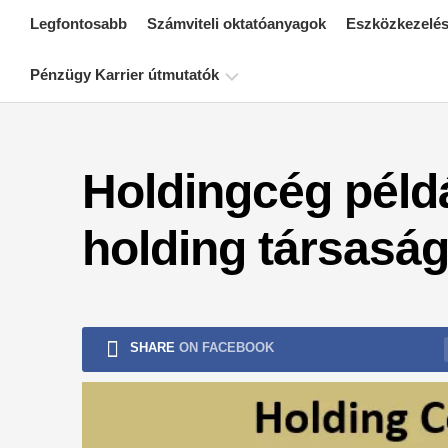
Skip
Legfontosabb
Számviteli oktatóanyagok
Eszközkezelés
to
content
Pénzügy Karrier útmutatók
Pénzügyi
tanúsítási
Holdingcég péld
források
Pénzügyi
holding társaság 
modellezési
oktatóanyagok
Teljes
alak
SHARE
ON FACEBOOK
Kockázatkezelési
oktatóanyagok