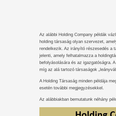
Az alábbi Holding Company példák vázla
holding társaság olyan szervezet, ame
rendelkezik. Az irányító részesedés a 
jelenti, amely felhatalmazza a holdingt
befolyásolására és az igazgatóságra. A 
míg az alá tartozó társaságok „leányváll
A Holding Társaság minden példája megad
esetén további megjegyzésekkel.
Az alábbiakban bemutatunk néhány péld