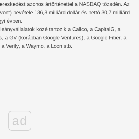
kereskedést azonos ártörténettel a NASDAQ tőzsdén. Az
vont) bevétele 136,8 milliárd dollár és nettó 30,7 milliárd
gyi évben.
leányvállalatok közé tartozik a Calico, a CapitalG, a
, a GV (korábban Google Ventures), a Google Fiber, a
 a Verily, a Waymo, a Loon stb.
ad