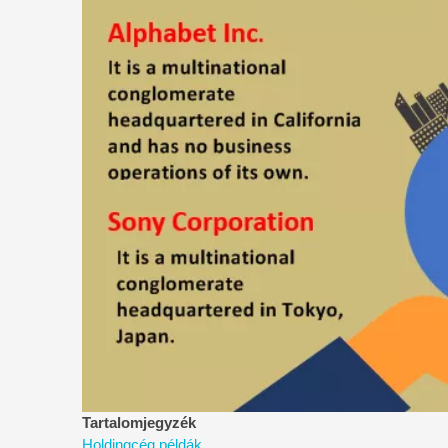
Tartalomjegyzék
Holdingcég példák