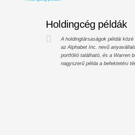
Holdingcég példák
A holdingtársaságok példái közé 
az Alphabet Inc. nevű anyavállal
portfólió található, és a Warren
nagyszerű példa a befektetési té