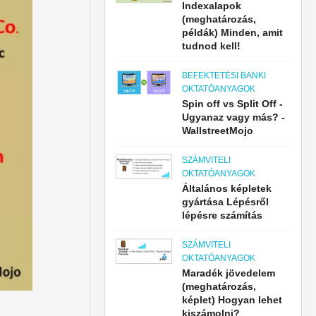
Indexalapok
(meghatározás,
példák) Minden, amit
tudnod kell!
BEFEKTETÉSI BANKI
OKTATÓANYAGOK
Spin off vs Split Off -
Ugyanaz vagy más? -
WallstreetMojo
SZÁMVITELI
OKTATÓANYAGOK
Általános képletek
gyártása Lépésről
lépésre számítás
SZÁMVITELI
OKTATÓANYAGOK
Maradék jövedelem
(meghatározás,
képlet) Hogyan lehet
kiszámolni?