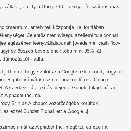
yavállalat, amely a Google-t birtokolja, és számos más
onglomerátum, amelynek központja Kaliforniában
tevékenységet. Jelentős mennyiségű szellemi tulajdonnal
eljes egészében leányvállalatainak jövedelme, cash flow-
zügyi év összes bevételének több mint 85% -át
eklámozásból - adta.
 jött létre, hogy szűkítse a Google üzleti körét, hogy az
, és jobb irányítási szintet hozzon létre a Google
l. A szerkezetátalakítás idején a Google tulajdonában
az Alphabet Inc.-be.
ergey Brin az Alphabet vezetőségébe kerültek
, és ezzel Sundar Pichai lett a Google új
imbólumát az Alphabet Inc. megőrzi, és ezek a