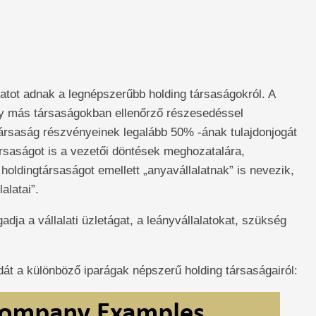
tot adnak a legnépszerűbb holding társaságokról. A
ly más társaságokban ellenőrző részesedéssel
társaság részvényeinek legalább 50% -ának tulajdonjogát
ársaságot is a vezetői döntések meghozatalára,
holdingtársaságot emellett „anyavállalatnak” is nevezik,
alatai”.
ja a vállalati üzletágat, a leányvállalatokat, szükség
át a különböző iparágak népszerű holding társaságairól: