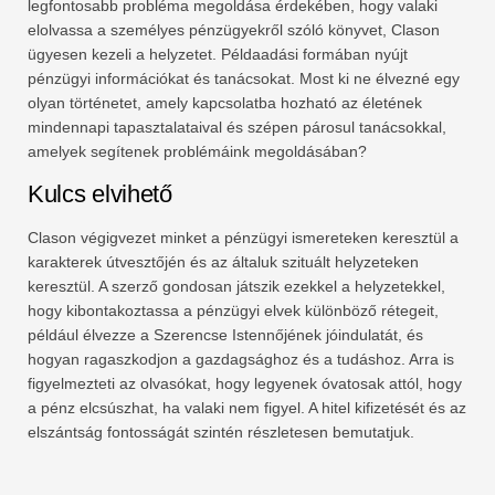
legfontosabb probléma megoldása érdekében, hogy valaki
elolvassa a személyes pénzügyekről szóló könyvet, Clason
ügyesen kezeli a helyzetet. Példaadási formában nyújt
pénzügyi információkat és tanácsokat. Most ki ne élvezné egy
olyan történetet, amely kapcsolatba hozható az életének
mindennapi tapasztalataival és szépen párosul tanácsokkal,
amelyek segítenek problémáink megoldásában?
Kulcs elvihető
Clason végigvezet minket a pénzügyi ismereteken keresztül a
karakterek útvesztőjén és az általuk szituált helyzeteken
keresztül. A szerző gondosan játszik ezekkel a helyzetekkel,
hogy kibontakoztassa a pénzügyi elvek különböző rétegeit,
például élvezze a Szerencse Istennőjének jóindulatát, és
hogyan ragaszkodjon a gazdagsághoz és a tudáshoz. Arra is
figyelmezteti az olvasókat, hogy legyenek óvatosak attól, hogy
a pénz elcsúszhat, ha valaki nem figyel. A hitel kifizetését és az
elszántság fontosságát szintén részletesen bemutatjuk.