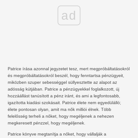
ad
Patrice írása azonnal jegyzetet tesz, mert megpróbáltatásokról
és megpróbáltatásokról beszél, hogy fenntartsa pénzügyeit,
miközben szuper sebességgel süllyesztette az alapot az
adósság kútjában. Patrice a pénzügyekkel foglalkozott, új
hozzáállást tanúsított a pénz iránt, és ami a legfontosabb,
igazította kiadási szokásait. Patrice élete nem egyedülálló;
élete pontosan olyan, amit ma nők milliói élnek. Több
felelősség terheli a nőket, hogy megéljenek a nehezen
megkeresett pénzzel, hogy megéljenek.
Patrice könyve megtanítja a nőket, hogy vállalják a