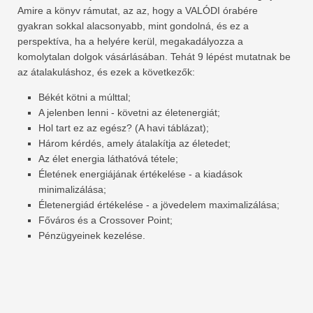
Amire a könyv rámutat, az az, hogy a VALÓDI órabére
gyakran sokkal alacsonyabb, mint gondolná, és ez a
perspektíva, ha a helyére kerül, megakadályozza a
komolytalan dolgok vásárlásában. Tehát 9 lépést mutatnak be
az átalakuláshoz, és ezek a következők:
Békét kötni a múlttal;
A jelenben lenni - követni az életenergiát;
Hol tart ez az egész? (A havi táblázat);
Három kérdés, amely átalakítja az életedet;
Az élet energia láthatóvá tétele;
Életének energiájának értékelése - a kiadások
minimalizálása;
Életenergiád értékelése - a jövedelem maximalizálása;
Főváros és a Crossover Point;
Pénzügyeinek kezelése.