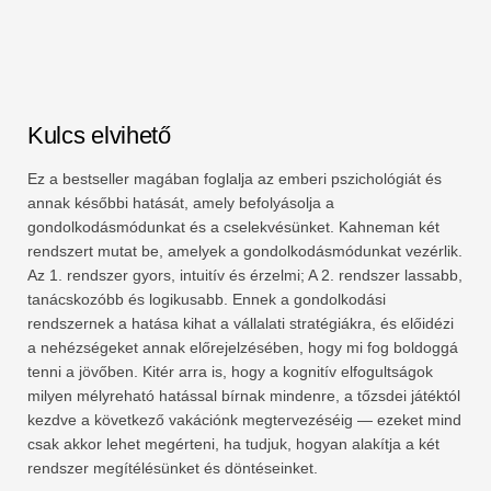
Kulcs elvihető
Ez a bestseller magában foglalja az emberi pszichológiát és
annak későbbi hatását, amely befolyásolja a
gondolkodásmódunkat és a cselekvésünket. Kahneman két
rendszert mutat be, amelyek a gondolkodásmódunkat vezérlik.
Az 1. rendszer gyors, intuitív és érzelmi; A 2. rendszer lassabb,
tanácskozóbb és logikusabb. Ennek a gondolkodási
rendszernek a hatása kihat a vállalati stratégiákra, és előidézi
a nehézségeket annak előrejelzésében, hogy mi fog boldoggá
tenni a jövőben. Kitér arra is, hogy a kognitív elfogultságok
milyen mélyreható hatással bírnak mindenre, a tőzsdei játéktól
kezdve a következő vakációnk megtervezéséig ― ezeket mind
csak akkor lehet megérteni, ha tudjuk, hogyan alakítja a két
rendszer megítélésünket és döntéseinket.