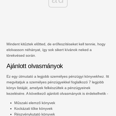
Mindent kitűztek előtted, de erőfeszítéseket kell tennie, hogy
elolvasson néhányat, így sok sikert kívánok neked a
törekvésed során.
Ajánlott olvasmányok
Ez egy útmutató a legjobb személyes pénzügyi könyvekhez. Itt
megvitatjuk a személyes pénzügyekkel foglalkozó 7 legjobb
könyv listáját, amelyek felkészültek a pénzügyeinek
kezelésére. A következő ajánlott olvasmányok is érdekelhetik -
Műszaki elemző könyvek
Kockázati tőke könyvek
Részvénykutató könyvek