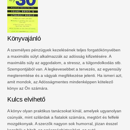
Könyvajánló
A személyes pénzügyek kezelésének teljes forgatókönyvében
a maximális súlyt alkalmazzák az adósság kifizetésére. A
maximális súly az aggodalom, a stressz, a túlgondolkodás stb.
Szempontjából van. A legkevesebbet a tervezés, az egyensúly
megteremtése és a vágyak megfékezése jelenti. Ha ismeri azt,
amit mondok, az Adósságmentes mindenképpen kötelező
könyv az Ön számára.
Kulcs elvihető
A könyv olyan praktikus tanácsokat kínál, amelyek ugyanolyan
csúnyák, mint szilárdak a fiatalok számára, megtört és felfelé
mozgékonyak. A szerzők nagyon sok humorral, józan ésszel