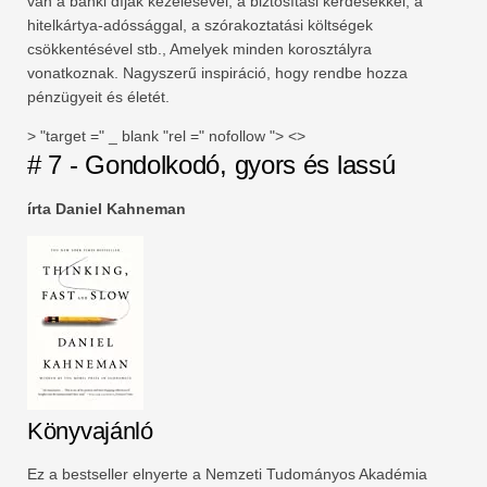
van a banki díjak kezelésével, a biztosítási kérdésekkel, a
hitelkártya-adóssággal, a szórakoztatási költségek
csökkentésével stb., Amelyek minden korosztályra
vonatkoznak. Nagyszerű inspiráció, hogy rendbe hozza
pénzügyeit és életét.
> "target =" _ blank "rel =" nofollow "> <>
# 7 - Gondolkodó, gyors és lassú
írta Daniel Kahneman
Könyvajánló
Ez a bestseller elnyerte a Nemzeti Tudományos Akadémia