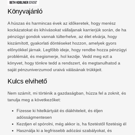
Könyvajánló
A húszas és harmincas évek az időkeretek, hogy merész
kockázatokat és kihívásokat vállaljanak karrierjük során, de ha
pénzügyi gondok vannak túlterhelve, az élet elvárja, hogy
kiszámított, gyakorlati döntéseket hozzon, amelyek gyors
előnyökkel járnak. Legfőbb ideje, hogy rendbe hozza pénzügyi
problémáit, és megismerje, hol kezdje. Vedd meg ezt a
könyvet, hogy tönkre tedd a rendszert, és megtanulhatod a
saját pénzuniverzumod uraivá válásának trükkjeit.
Kulcs elvihető
Nem számít, mi történik a gazdaságban, húzza fel a zoknit, és
tanulja meg a következőket:
Fizesse ki hitelkártyáit és diákhiteleit, és éljen
adósságmentesen
Kezdjen el spórolni, még akkor is, ha fizetéstől fizetésig él
Használja ki a legfrissebb adózási szabályokat, és