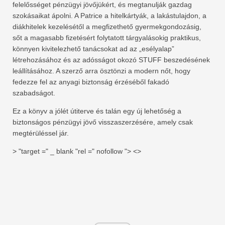
felelősséget pénzügyi jövőjükért, és megtanulják gazdag
szokásaikat ápolni. A Patrice a hitelkártyák, a lakástulajdon, a
diákhitelek kezelésétől a megfizethető gyermekgondozásig,
sőt a magasabb fizetésért folytatott tárgyalásokig praktikus,
könnyen kivitelezhető tanácsokat ad az „esélyalap”
létrehozásához és az adósságot okozó STUFF beszedésének
leállításához. A szerző arra ösztönzi a modern nőt, hogy
fedezze fel az anyagi biztonság érzéséből fakadó
szabadságot.
Ez a könyv a jólét útiterve és talán egy új lehetőség a
biztonságos pénzügyi jövő visszaszerzésére, amely csak
megtérüléssel jár.
> "target =" _ blank "rel =" nofollow "> <>