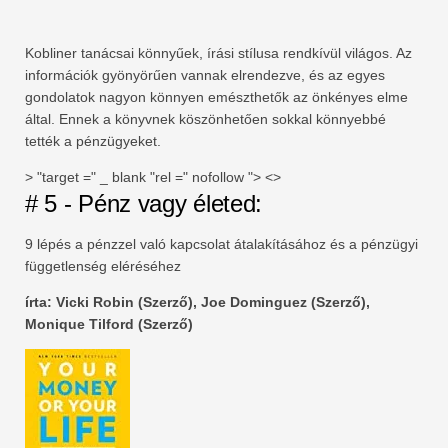
Kobliner tanácsai könnyűek, írási stílusa rendkívül világos. Az
információk gyönyörűen vannak elrendezve, és az egyes
gondolatok nagyon könnyen emészthetők az önkényes elme
által. Ennek a könyvnek köszönhetően sokkal könnyebbé
tették a pénzügyeket.
> "target =" _ blank "rel =" nofollow "> <>
# 5 - Pénz vagy életed:
9 lépés a pénzzel való kapcsolat átalakításához és a pénzügyi
függetlenség eléréséhez
írta: Vicki Robin (Szerző), Joe Dominguez (Szerző),
Monique Tilford (Szerző)