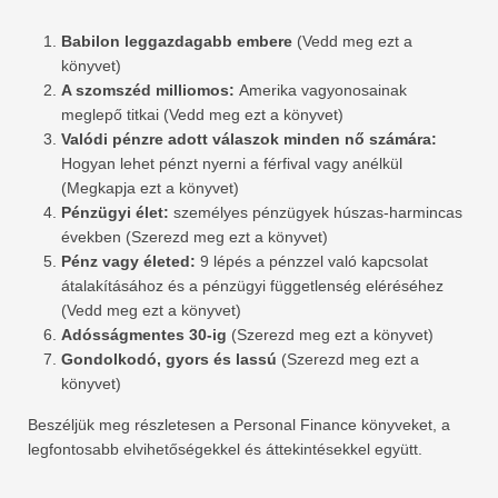
Babilon leggazdagabb embere
(Vedd meg ezt a
könyvet)
A szomszéd milliomos:
Amerika vagyonosainak
meglepő titkai (Vedd meg ezt a könyvet)
Valódi pénzre adott válaszok minden nő számára:
Hogyan lehet pénzt nyerni a férfival vagy anélkül
(Megkapja ezt a könyvet)
Pénzügyi élet:
személyes pénzügyek húszas-harmincas
években (Szerezd meg ezt a könyvet)
Pénz vagy életed:
9 lépés a pénzzel való kapcsolat
átalakításához és a pénzügyi függetlenség eléréséhez
(Vedd meg ezt a könyvet)
Adósságmentes 30-ig
(Szerezd meg ezt a könyvet)
Gondolkodó, gyors és lassú
(Szerezd meg ezt a
könyvet)
Beszéljük meg részletesen a Personal Finance könyveket, a
legfontosabb elvihetőségekkel és áttekintésekkel együtt.