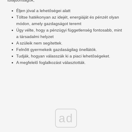
tulajdonságok,
Éljen jóval a lehetőségei alatt
Töltse hatékonyan az idejét, energiáját és pénzét olyan
módon, amely gazdagságot teremt
Úgy vélte, hogy a pénzügyi függetlenség fontosabb, mint
a társadalmi helyzet
A szüleik nem segítettek.
Felnőtt gyermekeik gazdaságilag önellátók.
Tudják, hogyan válasszák ki a piaci lehetőségeket.
A megfelelő foglalkozást választották.
ad