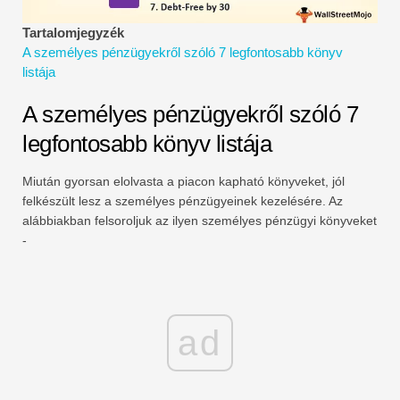
Pénzügyi modellezési oktatóanyagok
Tartalomjegyzék
A személyes pénzügyekről szóló 7 legfontosabb könyv
Teljes alak
listája
Kockázatkezelési oktatóanyagok
A személyes pénzügyekről szóló 7
legfontosabb könyv listája
Miután gyorsan elolvasta a piacon kapható könyveket, jól
felkészült lesz a személyes pénzügyeinek kezelésére. Az
alábbiakban felsoroljuk az ilyen személyes pénzügyi könyveket
-
ad