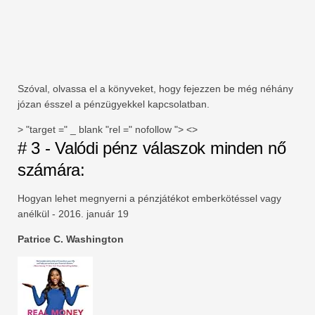
Szóval, olvassa el a könyveket, hogy fejezzen be még néhány
józan ésszel a pénzügyekkel kapcsolatban.
> "target =" _ blank "rel =" nofollow "> <>
# 3 - Valódi pénz válaszok minden nő
számára:
Hogyan lehet megnyerni a pénzjátékot emberkötéssel vagy
anélkül - 2016. január 19
Patrice C. Washington