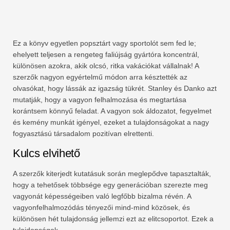
Ez a könyv egyetlen popsztárt vagy sportolót sem fed le;
ehelyett teljesen a rengeteg faliújság gyártóra koncentrál,
különösen azokra, akik olcsó, ritka vakációkat vállalnak! A
szerzők nagyon egyértelmű módon arra késztették az
olvasókat, hogy lássák az igazság tükrét. Stanley és Danko azt
mutatják, hogy a vagyon felhalmozása és megtartása
korántsem könnyű feladat. A vagyon sok áldozatot, fegyelmet
és kemény munkát igényel, ezeket a tulajdonságokat a nagy
fogyasztású társadalom pozitívan elrettenti.
Kulcs elvihető
A szerzők kiterjedt kutatásuk során meglepődve tapasztalták,
hogy a tehetősek többsége egy generációban szerezte meg
vagyonát képességeiben való legfőbb bizalma révén. A
vagyonfelhalmozódás tényezői mind-mind közösek, és
különösen hét tulajdonság jellemzi ezt az elitcsoportot. Ezek a