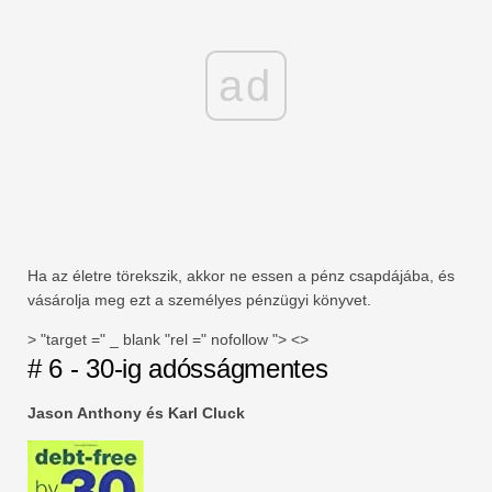
ad
Ha az életre törekszik, akkor ne essen a pénz csapdájába, és
vásárolja meg ezt a személyes pénzügyi könyvet.
> "target =" _ blank "rel =" nofollow "> <>
# 6 - 30-ig adósságmentes
Jason Anthony és Karl Cluck