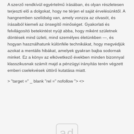
A szerző rendkívül egyértelmű írásában, és olyan részletesen
terjeszti elő a dolgokat, hogy ne térjen el saját érvelésünktől. A
hangnemben szelídség van, amely vonzza az olvasót, és
írásaiból kiemeli az önsegítő minőséget. Gyakorlati és
felvilágosító betekintést nyújt abba, hogy miként születnek
döntések mind üzleti, mind személyes életünkben ―, és
hogyan használhatunk különféle technikákat, hogy megvédjük
azokat a mentális hibákat, amelyek gyakran bajba sodornak
minket. Ez a könyv az elkövetkező években minden bizonnyal
klasszikusnak számít majd a pénzügyi irányítás terén végzett
emberi cselekvések úttörő kutatása miatt.
> "target =" _ blank "rel =" nofollow "> <>
ad