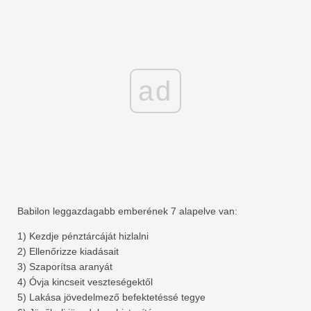
ad
Babilon leggazdagabb emberének 7 alapelve van:
1) Kezdje pénztárcáját hizlalni
2) Ellenőrizze kiadásait
3) Szaporítsa aranyát
4) Óvja kincseit veszteségektől
5) Lakása jövedelmező befektetéssé tegye