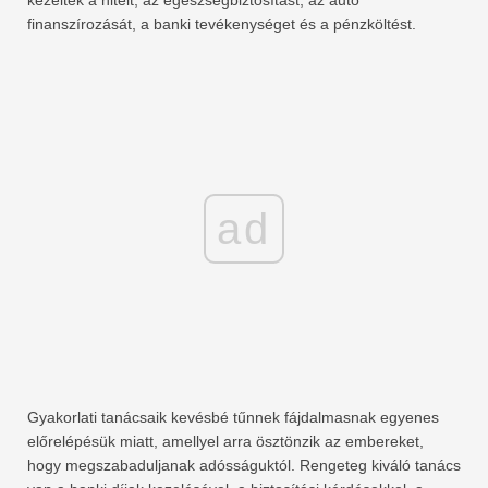
kezelték a hitelt, az egészségbiztosítást, az autó
finanszírozását, a banki tevékenységet és a pénzköltést.
ad
Gyakorlati tanácsaik kevésbé tűnnek fájdalmasnak egyenes
előrelépésük miatt, amellyel arra ösztönzik az embereket,
hogy megszabaduljanak adósságuktól. Rengeteg kiváló tanács