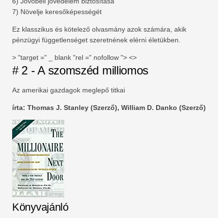
6) Jövőbeli jövedelem biztosítása
7) Növelje keresőképességét
Ez klasszikus és kötelező olvasmány azok számára, akik
pénzügyi függetlenséget szeretnének elérni életükben.
> "target =" _ blank "rel =" nofollow "> <>
# 2 - A szomszéd milliomos
Az amerikai gazdagok meglepő titkai
írta: Thomas J. Stanley (Szerző), William D. Danko (Szerző)
Könyvajánló