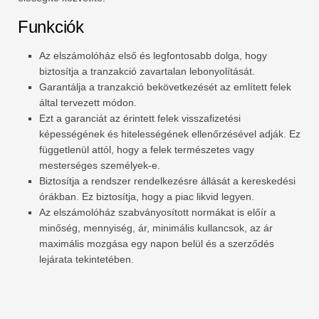
Funkciók
Az elszámolóház első és legfontosabb dolga, hogy
biztosítja a tranzakció zavartalan lebonyolítását.
Garantálja a tranzakció bekövetkezését az említett felek
által tervezett módon.
Ezt a garanciát az érintett felek visszafizetési
képességének és hitelességének ellenőrzésével adják. Ez
függetlenül attól, hogy a felek természetes vagy
mesterséges személyek-e.
Biztosítja a rendszer rendelkezésre állását a kereskedési
órákban. Ez biztosítja, hogy a piac likvid legyen.
Az elszámolóház szabványosított normákat is előír a
minőség, mennyiség, ár, minimális kullancsok, az ár
maximális mozgása egy napon belül és a szerződés
lejárata tekintetében.