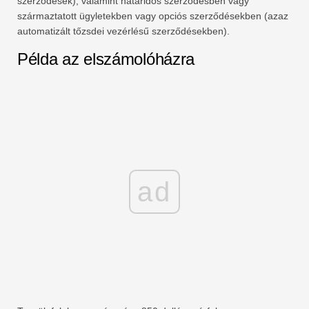
szerződések), valamint határidős szerződésben vagy
származtatott ügyletekben vagy opciós szerződésekben (azaz
automatizált tőzsdei vezérlésű szerződésekben).
Példa az elszámolóházra
ad