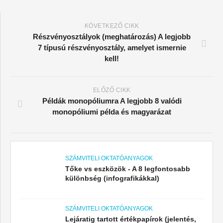
KÖVETKEZŐ CIKK
Részvényosztályok (meghatározás) A legjobb
7 típusú részvényosztály, amelyet ismernie
kell!
ELŐZŐ CIKK
Példák monopóliumra A legjobb 8 valódi
monopóliumi példa és magyarázat
SZÁMVITELI OKTATÓANYAGOK
Tőke vs eszközök - A 8 legfontosabb
különbség (infografikákkal)
SZÁMVITELI OKTATÓANYAGOK
Lejáratig tartott értékpapírok (jelentés,