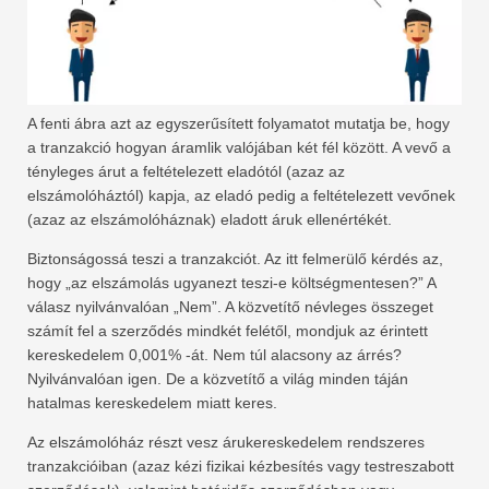
A fenti ábra azt az egyszerűsített folyamatot mutatja be, hogy
a tranzakció hogyan áramlik valójában két fél között. A vevő a
tényleges árut a feltételezett eladótól (azaz az
elszámolóháztól) kapja, az eladó pedig a feltételezett vevőnek
(azaz az elszámolóháznak) eladott áruk ellenértékét.
Biztonságossá teszi a tranzakciót. Az itt felmerülő kérdés az,
hogy „az elszámolás ugyanezt teszi-e költségmentesen?” A
válasz nyilvánvalóan „Nem”. A közvetítő névleges összeget
számít fel a szerződés mindkét felétől, mondjuk az érintett
kereskedelem 0,001% -át. Nem túl alacsony az árrés?
Nyilvánvalóan igen. De a közvetítő a világ minden táján
hatalmas kereskedelem miatt keres.
Az elszámolóház részt vesz árukereskedelem rendszeres
tranzakcióiban (azaz kézi fizikai kézbesítés vagy testreszabott