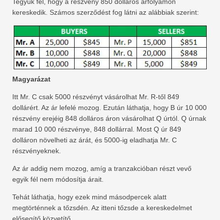
Tegyük fel, hogy a részvény 850 dolláros árfolyamon
kereskedik. Számos szerződést fog látni az alábbiak szerint:
Magyarázat
Itt Mr. C csak 5000 részvényt vásárolhat Mr. R-től 849
dollárért. Az ár lefelé mozog. Ezután láthatja, hogy B úr 10 000
részvény erejéig 848 dolláros áron vásárolhat Q úrtól. Q úrnak
marad 10 000 részvénye, 848 dollárral. Most Q úr 849
dolláron növelheti az árát, és 5000-ig eladhatja Mr. C
részvényeknek.
Az ár addig nem mozog, amíg a tranzakcióban részt vevő
egyik fél nem módosítja árait.
Tehát láthatja, hogy ezek mind másodpercek alatt
megtörténnek a tőzsdén. Az itteni tőzsde a kereskedelmet
elősegítő közvetítő.