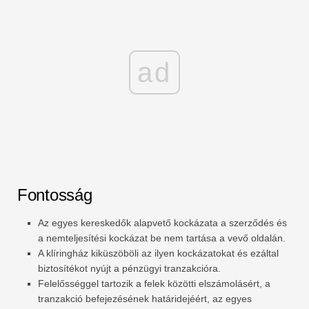
ad
Fontosság
Az egyes kereskedők alapvető kockázata a szerződés és
a nemteljesítési kockázat be nem tartása a vevő oldalán.
A klíringház kiküszöböli az ilyen kockázatokat és ezáltal
biztosítékot nyújt a pénzügyi tranzakcióra.
Felelősséggel tartozik a felek közötti elszámolásért, a
tranzakció befejezésének határidejéért, az egyes