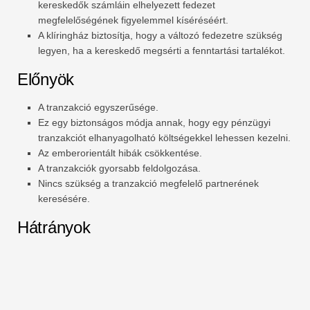
kereskedők számláin elhelyezett fedezet
megfelelőségének figyelemmel kíséréséért.
A klíringház biztosítja, hogy a változó fedezetre szükség
legyen, ha a kereskedő megsérti a fenntartási tartalékot.
Előnyök
A tranzakció egyszerűsége.
Ez egy biztonságos módja annak, hogy egy pénzügyi
tranzakciót elhanyagolható költségekkel lehessen kezelni.
Az emberorientált hibák csökkentése.
A tranzakciók gyorsabb feldolgozása.
Nincs szükség a tranzakció megfelelő partnerének
keresésére.
Hátrányok