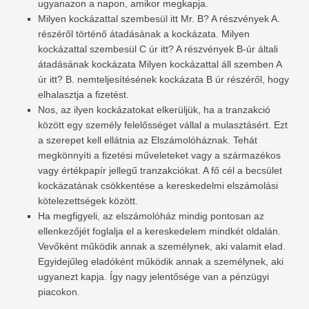
ugyanazon a napon, amikor megkapja.
Milyen kockázattal szembesül itt Mr. B? A részvények A.
részéről történő átadásának a kockázata. Milyen
kockázattal szembesül C úr itt? A részvények B-úr általi
átadásának kockázata Milyen kockázattal áll szemben A
úr itt? B. nemteljesítésének kockázata B úr részéről, hogy
elhalasztja a fizetést.
Nos, az ilyen kockázatokat elkerüljük, ha a tranzakció
között egy személy felelősséget vállal a mulasztásért. Ezt
a szerepet kell ellátnia az Elszámolóháznak. Tehát
megkönnyíti a fizetési műveleteket vagy a származékos
vagy értékpapír jellegű tranzakciókat. A fő cél a becsület
kockázatának csökkentése a kereskedelmi elszámolási
kötelezettségek között.
Ha megfigyeli, az elszámolóház mindig pontosan az
ellenkezőjét foglalja el a kereskedelem mindkét oldalán.
Vevőként működik annak a személynek, aki valamit elad.
Egyidejűleg eladóként működik annak a személynek, aki
ugyanezt kapja. Így nagy jelentősége van a pénzügyi
piacokon.