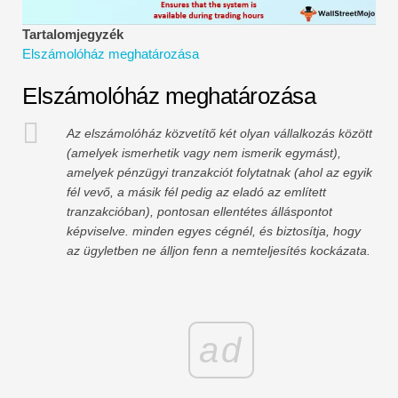
Pénzügyi modellezési oktatóanyagok
Tartalomjegyzék
Elszámolóház meghatározása
Teljes alak
Elszámolóház meghatározása
Kockázatkezelési oktatóanyagok
Az elszámolóház közvetítő két olyan vállalkozás között
(amelyek ismerhetik vagy nem ismerik egymást),
amelyek pénzügyi tranzakciót folytatnak (ahol az egyik
fél vevő, a másik fél pedig az eladó az említett
tranzakcióban), pontosan ellentétes álláspontot
képviselve. minden egyes cégnél, és biztosítja, hogy
az ügyletben ne álljon fenn a nemteljesítés kockázata.
ad