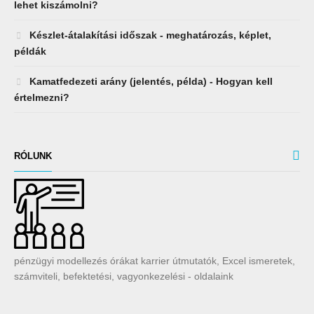
lehet kiszámolni?
Készlet-átalakítási időszak - meghatározás, képlet,
példák
Kamatfedezeti arány (jelentés, példa) - Hogyan kell
értelmezni?
RÓLUNK
pénzügyi modellezés órákat karrier útmutatók, Excel ismeretek,
számviteli, befektetési, vagyonkezelési - oldalaink