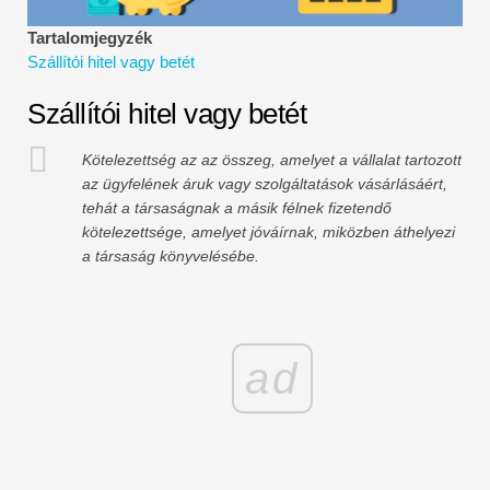
Pénzügyi modellezési oktatóanyagok
Tartalomjegyzék
Szállítói hitel vagy betét
Teljes alak
Szállítói hitel vagy betét
Kockázatkezelési oktatóanyagok
Kötelezettség az az összeg, amelyet a vállalat tartozott
az ügyfelének áruk vagy szolgáltatások vásárlásáért,
tehát a társaságnak a másik félnek fizetendő
kötelezettsége, amelyet jóváírnak, miközben áthelyezi
a társaság könyvelésébe.
ad