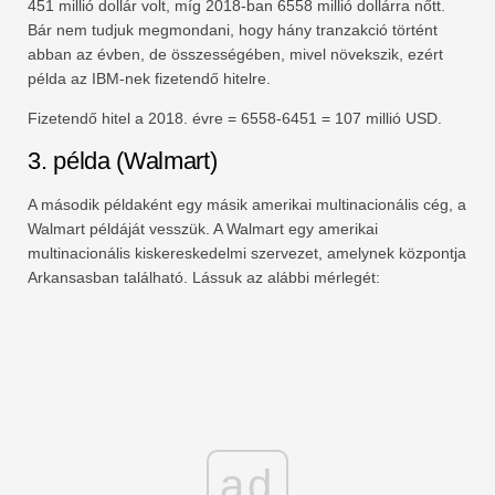
451 millió dollár volt, míg 2018-ban 6558 millió dollárra nőtt.
Bár nem tudjuk megmondani, hogy hány tranzakció történt
abban az évben, de összességében, mivel növekszik, ezért
példa az IBM-nek fizetendő hitelre.
Fizetendő hitel a 2018. évre = 6558-6451 = 107 millió USD.
3. példa (Walmart)
A második példaként egy másik amerikai multinacionális cég, a
Walmart példáját vesszük. A Walmart egy amerikai
multinacionális kiskereskedelmi szervezet, amelynek központja
Arkansasban található. Lássuk az alábbi mérlegét:
ad