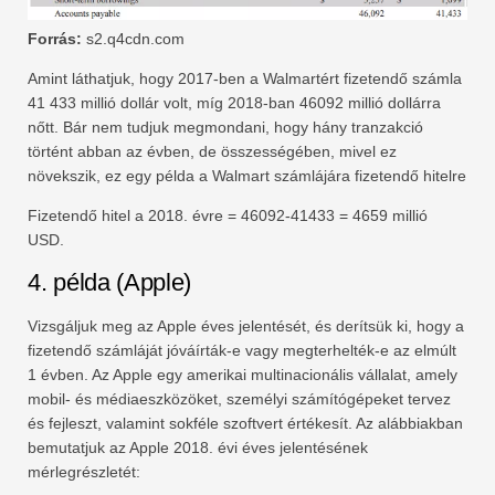
Forrás:
s2.q4cdn.com
Amint láthatjuk, hogy 2017-ben a Walmartért fizetendő számla
41 433 millió dollár volt, míg 2018-ban 46092 millió dollárra
nőtt. Bár nem tudjuk megmondani, hogy hány tranzakció
történt abban az évben, de összességében, mivel ez
növekszik, ez egy példa a Walmart számlájára fizetendő hitelre
Fizetendő hitel a 2018. évre = 46092-41433 = 4659 millió
USD.
4. példa (Apple)
Vizsgáljuk meg az Apple éves jelentését, és derítsük ki, hogy a
fizetendő számláját jóváírták-e vagy megterhelték-e az elmúlt
1 évben. Az Apple egy amerikai multinacionális vállalat, amely
mobil- és médiaeszközöket, személyi számítógépeket tervez
és fejleszt, valamint sokféle szoftvert értékesít. Az alábbiakban
bemutatjuk az Apple 2018. évi éves jelentésének
mérlegrészletét: