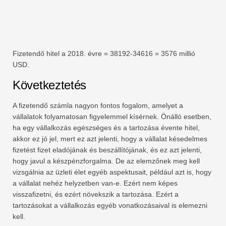
Fizetendő hitel a 2018. évre = 38192-34616 = 3576 millió
USD.
Következtetés
A fizetendő számla nagyon fontos fogalom, amelyet a
vállalatok folyamatosan figyelemmel kísérnek. Önálló esetben,
ha egy vállalkozás egészséges és a tartozása évente hitel,
akkor ez jó jel, mert ez azt jelenti, hogy a vállalat késedelmes
fizetést fizet eladójának és beszállítójának, és ez azt jelenti,
hogy javul a készpénzforgalma. De az elemzőnek meg kell
vizsgálnia az üzleti élet egyéb aspektusait, például azt is, hogy
a vállalat nehéz helyzetben van-e. Ezért nem képes
visszafizetni, és ezért növekszik a tartozása. Ezért a
tartozásokat a vállalkozás egyéb vonatkozásaival is elemezni
kell.