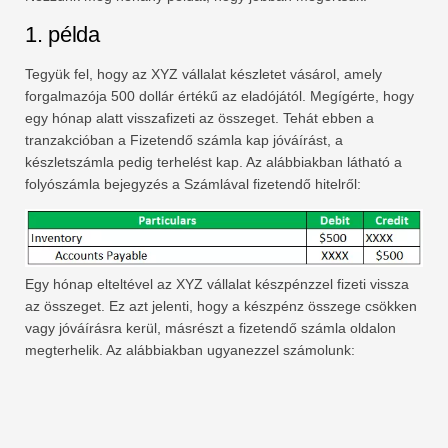
1. példa
Tegyük fel, hogy az XYZ vállalat készletet vásárol, amely
forgalmazója 500 dollár értékű az eladójától. Megígérte, hogy
egy hónap alatt visszafizeti az összeget. Tehát ebben a
tranzakcióban a Fizetendő számla kap jóváírást, a
készletszámla pedig terhelést kap. Az alábbiakban látható a
folyószámla bejegyzés a Számlával fizetendő hitelről:
Egy hónap elteltével az XYZ vállalat készpénzzel fizeti vissza
az összeget. Ez azt jelenti, hogy a készpénz összege csökken
vagy jóváírásra kerül, másrészt a fizetendő számla oldalon
megterhelik. Az alábbiakban ugyanezzel számolunk: