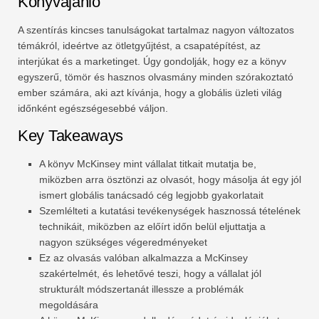
Könyvajánló
A szentírás kincses tanulságokat tartalmaz nagyon változatos
témákról, ideértve az ötletgyűjtést, a csapatépítést, az
interjúkat és a marketinget. Úgy gondolják, hogy ez a könyv
egyszerű, tömör és hasznos olvasmány minden szórakoztató
ember számára, aki azt kívánja, hogy a globális üzleti világ
időnként egészségesebbé váljon.
Key Takeaways
A könyv McKinsey mint vállalat titkait mutatja be,
miközben arra ösztönzi az olvasót, hogy másolja át egy jól
ismert globális tanácsadó cég legjobb gyakorlatait
Szemlélteti a kutatási tevékenységek hasznossá tételének
technikáit, miközben az előírt időn belül eljuttatja a
nagyon szükséges végeredményeket
Ez az olvasás valóban alkalmazza a McKinsey
szakértelmét, és lehetővé teszi, hogy a vállalat jól
strukturált módszertanát illessze a problémák
megoldására