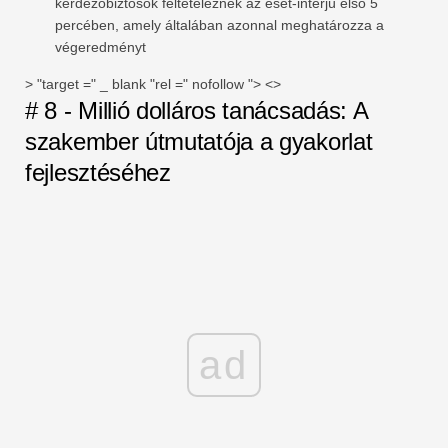
kérdezőbiztosok feltételeznek az eset-interjú első 5
percében, amely általában azonnal meghatározza a
végeredményt
> "target =" _ blank "rel =" nofollow "> <>
# 8 - Millió dolláros tanácsadás: A
szakember útmutatója a gyakorlat
fejlesztéséhez
ad