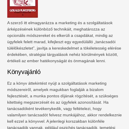
A szerző itt elmagyarázza a marketing és a szolgáltatások
árképzésének különböző technikáit, meghatározza az
opcionális módszereket és elkerüli a csapdákat, mindig az
ügyfelek felett marad, kifejleszt egy egyedülálló „tanácsadói
túlélőkészletet”, javítja a kereskedelmet a tökéletesség elérése
érdekében, stratégiai tárgyalások nehéz körülmények között,
értékeli az ember hatékonyságát és önmagának lenni.
Könyvajánló
Ez a könyv áttekintést nyújt a szolgáltatások marketing
módszereiről, amelyek magukban foglalják a bizalom
fejlesztését, a munka pontos díjának rögzítését, a szükséges
kitettség megszerzését és az ügyfelek azonosítását. Ha
tanácsadóként tevékenykedik, vagy feltételezi, hogy
valamilyen tanácsadót felvesz munkájához, akkor rendelkeznie
kell ezzel a könyvvel. A jelenlegi korszakban különféle
tanácsadók vannak, például pszichés tanácsadók, temetési