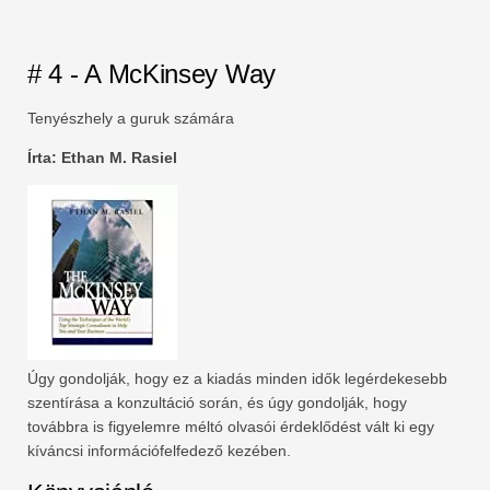
# 4 - A McKinsey Way
Tenyészhely a guruk számára
Írta: Ethan M. Rasiel
Úgy gondolják, hogy ez a kiadás minden idők legérdekesebb
szentírása a konzultáció során, és úgy gondolják, hogy
továbbra is figyelemre méltó olvasói érdeklődést vált ki egy
kíváncsi információfelfedező kezében.