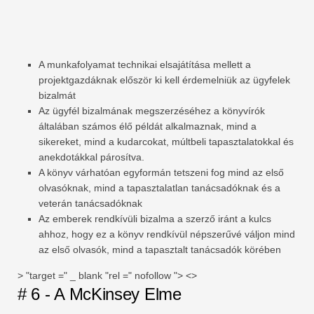
A munkafolyamat technikai elsajátítása mellett a
projektgazdáknak először ki kell érdemelniük az ügyfelek
bizalmát
Az ügyfél bizalmának megszerzéséhez a könyvírók
általában számos élő példát alkalmaznak, mind a
sikereket, mind a kudarcokat, múltbeli tapasztalatokkal és
anekdotákkal párosítva.
A könyv várhatóan egyformán tetszeni fog mind az első
olvasóknak, mind a tapasztalatlan tanácsadóknak és a
veterán tanácsadóknak
Az emberek rendkívüli bizalma a szerző iránt a kulcs
ahhoz, hogy ez a könyv rendkívül népszerűvé váljon mind
az első olvasók, mind a tapasztalt tanácsadók körében
> "target =" _ blank "rel =" nofollow "> <>
# 6 - A McKinsey Elme