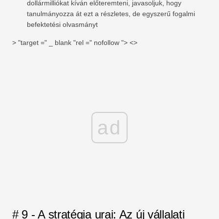
dollármilliókat kíván előteremteni, javasoljuk, hogy
tanulmányozza át ezt a részletes, de egyszerű fogalmi
befektetési olvasmányt
> "target =" _ blank "rel =" nofollow "> <>
ad
# 9 - A stratégia urai: Az új vállalati