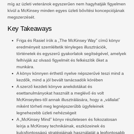
míg az üzleti veteránok egyszerűen nem hagyhatják figyelmen
kívül a McKinsey minden egyes üzleti bővítési koncepciójának
megszerzését.
Key Takeaways
Friga és Rasiel írók a „The McKinsey Way” című könyv
eredményeit szemléltetik tényleges illusztrációk,
történetek és egyszerű gyakorlatok segítségével, amelyek
felhívják az olvasó figyelmét és felkészítik őket a
munkára.
A könyv könnyen érthető nyelve népszerűvé teszi mind a
kezdők, mind a jól bevált tanácsadók körében
A szerző kezdeti könyve anekdotákat és
esettanulmányokat használt a meglévő és volt
McKinseyites-től annak illusztrálására, hogy a „vállalat”
miként törheti meg legnépszerűbb ügyfeleinek
legnehezebb üzleti nehézségeit
A „McKinsey Mind” könyv részletesen és fokozatosan
leírja a McKinsey technikáinak, eszközeinek és
kulcsfontosságú stratégiáinak használatát a legfontosabb