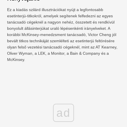
Ez a kiadás szilárd illusztrációkat nyújt a legfontosabb
esetinterjú-titkokról, amelyek segítenek felfedezni az egyes
tanácsadó cégeknél a nagyon nehéz, összetett és rendkívül
bonyolult állásinterjúkat uraló lépésenkénti irányelveket. A
korábbi McKinsey-menedzsment tanácsadó, Victor Cheng jól
bevált titkos technikáját szemlélteti az esetinterjú feltörésére
olyan felső vezetési tanácsadó cégeknél, mint az AT Kearney,
Oliver Wyman, a LEK, a Monitor, a Bain & Company és a
McKinsey.
ad