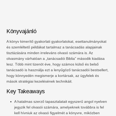
Könyvajánló
A könyv kimerítő gyakorlati gyakorlatokat, esettanulmányokat
és szemléltető példákat tartalmaz a tanácsadás alapjainak
tisztázására minden irreleváns olvasó számára is. Az
olvasmány várhatóan a „tanácsadói Biblia” második kiadása
lesz. Több mint tizenöt éve, hogy számos külső és belső
tanácsadó is használja ezt a lenyűgöző tanácsadói bestsellert,
hogy könnyedén megismerje a kortársak, az ügyfelek és
mások stratégiai kezelésének technikáit.
Key Takeaways
A hatalmas szerző tapasztalatait egyszerű angol nyelven
jegyzik fel olvasói számára, amelyeknek továbbra is fel
kell hívniuk az olvasó figyelmét a könyvre, miközben