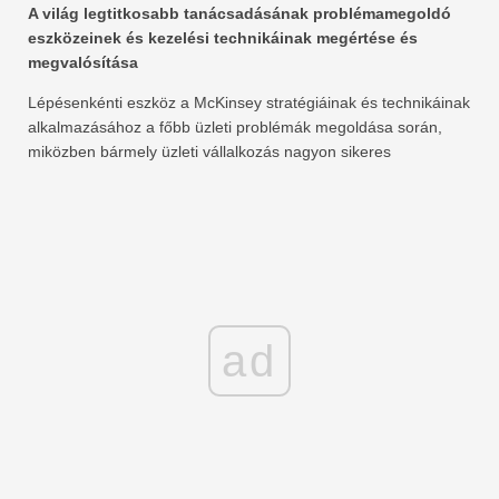
A világ legtitkosabb tanácsadásának problémamegoldó
eszközeinek és kezelési technikáinak megértése és
megvalósítása
Lépésenkénti eszköz a McKinsey stratégiáinak és technikáinak
alkalmazásához a főbb üzleti problémák megoldása során,
miközben bármely üzleti vállalkozás nagyon sikeres
ad