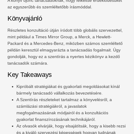
A könyv újonc tanácsadóknak, hogy felkeltse érdeklődésüket
az egyszerűbb és szemléltetőbb írásmóddal.
Könyvajánló
Részletes konzultáció útján íródott több globális szervezettel,
mint például a Times Mirror Group, a Merck, a Hewlett-
Packard és a Mercedes-Benz, miközben számos szemléltető
példán keresztül elmagyarázta a tanácsadás fogalmait. Úgy
gondolják, hogy ez a szentírás a nyertes kézikönyv a kezdő
tanácsadók számára.
Key Takeaways
Kipróbált stratégiákat és gyakorlati megoldásokat kínál
bármely tanácsadó vállalkozás bevezetésére.
A Szentírás részleteket tartalmaz a könyvelésről, a
számlázási stratégiákról, a javaslatok
megfogalmazásának módjairól és a konzultációs
gyakorlat finanszírozásának technikájáról.
Az olvasók elvárják, hogy elsajátítsák, hogy a kisebb rezsi
és a kiváló szervezési képességek hogyan tudnának