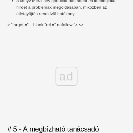
A könyv McKinsey gondolkodásmódot és ideológiákat
hirdet a problémák megoldásában, miközben az
ötletgyűjtés rendkívül hatékony
> "target =" _ blank "rel =" nofollow "> <>
ad
# 5 - A megbízható tanácsadó