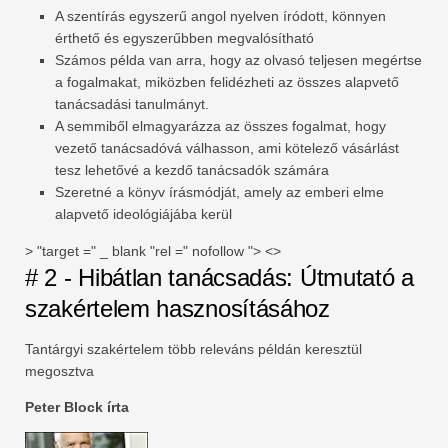
A szentírás egyszerű angol nyelven íródott, könnyen
érthető és egyszerűbben megvalósítható
Számos példa van arra, hogy az olvasó teljesen megértse
a fogalmakat, miközben felidézheti az összes alapvető
tanácsadási tanulmányt.
A semmiből elmagyarázza az összes fogalmat, hogy
vezető tanácsadóvá válhasson, ami kötelező vásárlást
tesz lehetővé a kezdő tanácsadók számára
Szeretné a könyv írásmódját, amely az emberi elme
alapvető ideológiájába kerül
> "target =" _ blank "rel =" nofollow "> <>
# 2 - Hibátlan tanácsadás: Útmutató a
szakértelem hasznosításához
Tantárgyi szakértelem több releváns példán keresztül
megosztva
Peter Block írta