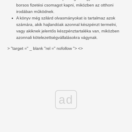
borsos fizetési csomagot kapni, miközben az otthoni
irodában működnek.
A könyv még szilárd olvasmányokat is tartalmaz azok
számára, akik hajlandóak azonnal készpénzt termelni,
vagy akiknek jelentős készpénztartaléka van, miközben
azonnali kötelezettségvállalásokra vágynak.
> "target =" _ blank "rel =" nofollow "> <>
ad