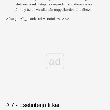
üzleti kérdések listájának egyedi megoldásához és
bármely üzleti vállalkozás nagysikerűvé tételéhez.
> "target =" _ blank "rel =" nofollow "> <>
ad
# 7 - Esetinterjú titkai