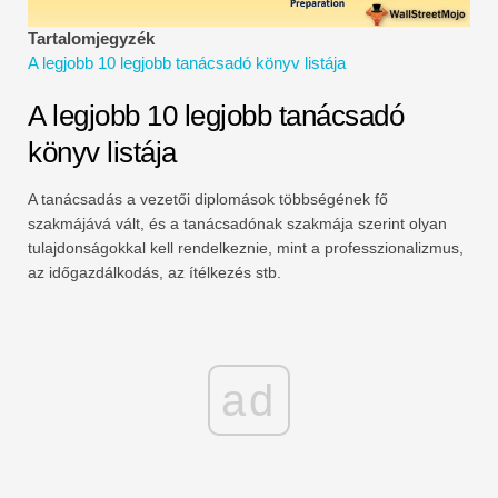
Pénzügyi modellezési oktatóanyagok
Tartalomjegyzék
A legjobb 10 legjobb tanácsadó könyv listája
Teljes alak
A legjobb 10 legjobb tanácsadó
Kockázatkezelési oktatóanyagok
könyv listája
A tanácsadás a vezetői diplomások többségének fő
szakmájává vált, és a tanácsadónak szakmája szerint olyan
tulajdonságokkal kell rendelkeznie, mint a professzionalizmus,
az időgazdálkodás, az ítélkezés stb.
ad