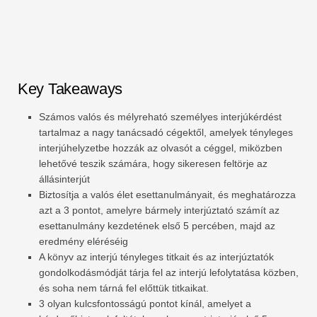
Key Takeaways
Számos valós és mélyreható személyes interjúkérdést
tartalmaz a nagy tanácsadó cégektől, amelyek tényleges
interjúhelyzetbe hozzák az olvasót a céggel, miközben
lehetővé teszik számára, hogy sikeresen feltörje az
állásinterjút
Biztosítja a valós élet esettanulmányait, és meghatározza
azt a 3 pontot, amelyre bármely interjúztató számít az
esettanulmány kezdetének első 5 percében, majd az
eredmény eléréséig
A könyv az interjú tényleges titkait és az interjúztatók
gondolkodásmódját tárja fel az interjú lefolytatása közben,
és soha nem tárná fel előttük titkaikat.
3 olyan kulcsfontosságú pontot kínál, amelyet a