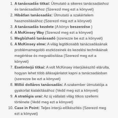
A tanácsadás titkai:
Útmutató a sikeres tanácsadáshoz
és tanácsadáshoz (Szerezd meg ezt a könyvet)
Hibátlan tanácsadás:
Útmutató a szakértelem
hasznosításához (Szerezd meg ezt a könyvet)
A tanácsadás kezdete
(A könyv
beszerzése
)
A McKinsey Way
(Szerezd meg ezt a könyvet)
Megbízható tanácsadó
(szerezze be ezt a könyvet)
A McKinsey elme:
A világ legtitkosabb tanácsadásának
problémamegoldó eszközeinek és kezelési technikáinak
megértése és megvalósítása (Szerezd meg ezt a
könyvet)
Esetinterjú titkai:
A volt McKinsey interjúkészítő elárulta,
hogyan lehet több állásajánlatot kapni a tanácsadásban
(szerezze be ezt a könyvet)
Millió dolláros tanácsadás:
A szakember útmutatója a
gyakorlat kialakításához (Vedd meg ezt a könyvet)
A stratégia urai:
Az új vállalati világ titkos szellemi
története (Vedd meg ezt a könyvet)
Case in Point:
Teljes interjú-előkészítés (Szerezd meg
ezt a könyvet)