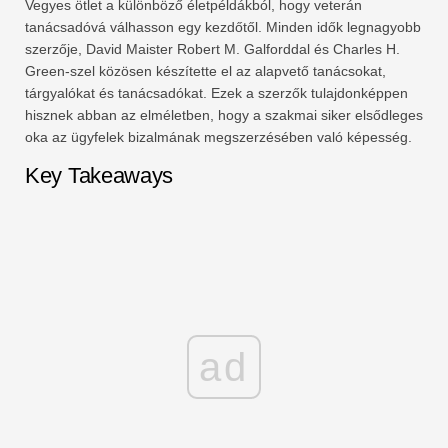
Vegyes ötlet a különböző életpéldákból, hogy veterán
tanácsadóvá válhasson egy kezdőtől. Minden idők legnagyobb
szerzője, David Maister Robert M. Galforddal és Charles H.
Green-szel közösen készítette el az alapvető tanácsokat,
tárgyalókat és tanácsadókat. Ezek a szerzők tulajdonképpen
hisznek abban az elméletben, hogy a szakmai siker elsődleges
oka az ügyfelek bizalmának megszerzésében való képesség.
Key Takeaways
ad