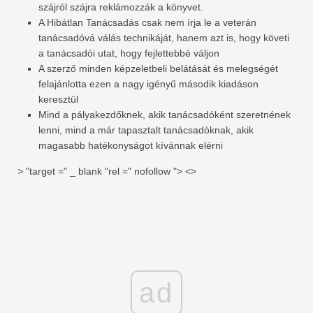
szájról szájra reklámozzák a könyvet.
A Hibátlan Tanácsadás csak nem írja le a veterán
tanácsadóvá válás technikáját, hanem azt is, hogy követi
a tanácsadói utat, hogy fejlettebbé váljon
A szerző minden képzeletbeli belátását és melegségét
felajánlotta ezen a nagy igényű második kiadáson
keresztül
Mind a pályakezdőknek, akik tanácsadóként szeretnének
lenni, mind a már tapasztalt tanácsadóknak, akik
magasabb hatékonyságot kívánnak elérni
> "target =" _ blank "rel =" nofollow "> <>
ad