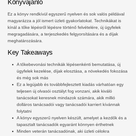
Könyvajánló
Ez a könyv rendkívül egyszerű nyelven és sok valós példával
magyarázza a jól ismert üzleti gyakorlatokat. Technikákat is
kínál a tőke lépésről lépésre történő felvételére, új ügyfelek
megragadására, a terjeszkedés felgyorsítására és a díjak
meghatározására.
Key Takeaways
A tőkebevonási technikák lépésenkénti bemutatása, új
ügyfelek kezelése, díjak elosztása, a növekedés fokozása
és még sok más
Ez a legújabb és továbbfejlesztett kiadás várhatóan egy
teljesen új olvasói osztályt fog vonzani, akik kiváló
tanácsokat keresnek mindazok számára, akik millió
dolláros tanácsadói vagy tanácsadói karriert kívánnak
folytatni
A könyv egyszerű nyelven készült, amelyet a kezdők és a
tapasztalt tanácsadók egyaránt könnyen érthetnek
Minden veterán tanácsadónak, aki üzleti célokra