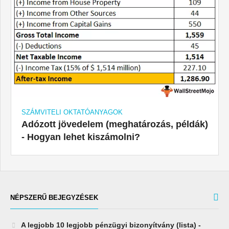
SZÁMVITELI OKTATÓANYAGOK
Adózott jövedelem (meghatározás, példák)
- Hogyan lehet kiszámolni?
NÉPSZERŰ BEJEGYZÉSEK
A legjobb 10 legjobb pénzügyi bizonyítvány (lista) -