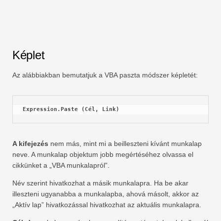
Képlet
Az alábbiakban bemutatjuk a VBA paszta módszer képletét:
Expression.Paste (Cél, Link)
A kifejezés
nem más, mint mi a beilleszteni kívánt munkalap
neve. A munkalap objektum jobb megértéséhez olvassa el
cikkünket a „VBA munkalapról”.
Név szerint hivatkozhat a másik munkalapra. Ha be akar
illeszteni ugyanabba a munkalapba, ahová másolt, akkor az
„Aktív lap” hivatkozással hivatkozhat az aktuális munkalapra.