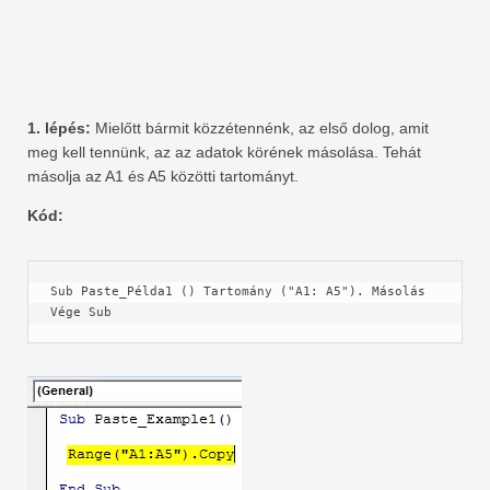
1. lépés:
Mielőtt bármit közzétennénk, az első dolog, amit
meg kell tennünk, az az adatok körének másolása. Tehát
másolja az A1 és A5 közötti tartományt.
Kód:
Sub Paste_Példa1 () Tartomány ("A1: A5"). Másolás 
Vége Sub