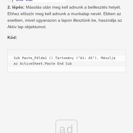
2. lépés:
Másolás után meg kell adnunk a beillesztés helyét.
Ehhez először meg kell adnunk a munkalap nevét. Ebben az
esetben, mivel ugyanazon a lapon illesztünk be, használja az
Aktív lap objektumot.
Kód:
Sub Paste_Példa1 () Tartomány ("A1: A5"). Másolja 
az ActiveSheet.Paste End Sub
ad