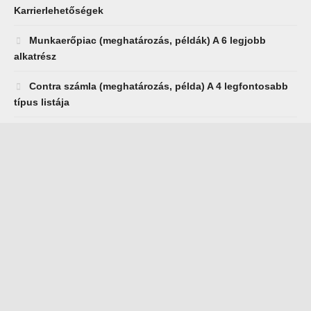
Karrierlehetőségek
Munkaerőpiac (meghatározás, példák) A 6 legjobb
alkatrész
Contra számla (meghatározás, példa) A 4 legfontosabb
típus listája
Részvények privát elhelyezése A legfontosabb előnyök
és hátrányok
Lebegő árfolyam (meghatározás, példa) Előnyök
AJÁNLOTT
Finanszírozási tevékenységek (meghatározás, példák)
Mit tartalmaz?