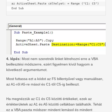
az ActiveSheet.Paste célhelyet: = Range ("C1: C5") 
End Sub
4. lépés:
Most nem szeretnék linket létrehozni erre a VBA
beillesztési módszerre, ezért figyelmen kívül hagyom a
következő argumentumot.
Most futtassa ezt a kódot az F5 billentyűvel vagy manuálisan,
az A1-ről A5-re másol és C1-től C5-ig beilleszt.
Ha megnézzük az C1 és C5 közötti értékeket, ezek az
értékterületek az A1 és A5 közötti cellákban találhatók. Tehát
ez a VBA paszta módszer mindent lemásol és mindent