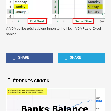
A VBA beillesztési sablont innen töltheti le: - VBA Paste Excel
sablon
SHARE
SHARE
ÉRDEKES CIKKEK...