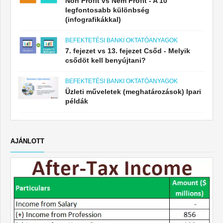
Non Profit vs Nem Profit - A 10
legfontosabb különbség
(infografikákkal)
BEFEKTETÉSI BANKI OKTATÓANYAGOK
7. fejezet vs 13. fejezet Csőd - Melyik
csődöt kell benyújtani?
BEFEKTETÉSI BANKI OKTATÓANYAGOK
Üzleti műveletek (meghatározások) Ipari
példák
AJÁNLOTT