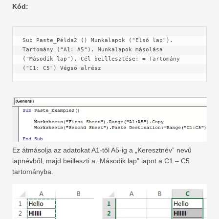
Kód:
Sub Paste_Példa2 () Munkalapok ("Első lap"). 
Tartomány ("A1: A5"). Munkalapok másolása 
("Második lap"). Cél beillesztése: = Tartomány 
("C1: C5") Végső alrész
Ez átmásolja az adatokat A1-től A5-ig a „Keresztnév” nevű
lapnévből, majd beilleszti a „Második lap” lapot a C1 – C5
tartományba.