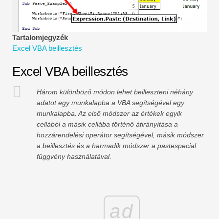
Pénzügyi modellezési oktatóanyagok
Teljes alak
Tartalomjegyzék
Excel VBA beillesztés
Kockázatkezelési oktatóanyagok
Excel VBA beillesztés
Három különböző módon lehet beilleszteni néhány
adatot egy munkalapba a VBA segítségével egy
munkalapba. Az első módszer az értékek egyik
cellából a másik cellába történő átirányítása a
hozzárendelési operátor segítségével, másik módszer
a beillesztés és a harmadik módszer a pastespecial
függvény használatával.
ad