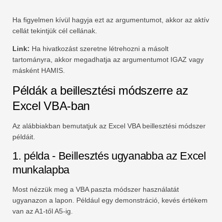
Ha figyelmen kívül hagyja ezt az argumentumot, akkor az aktív
cellát tekintjük cél cellának.
Link:
Ha hivatkozást szeretne létrehozni a másolt
tartományra, akkor megadhatja az argumentumot IGAZ vagy
másként HAMIS.
Példák a beillesztési módszerre az
Excel VBA-ban
Az alábbiakban bemutatjuk az Excel VBA beillesztési módszer
példáit.
1. példa - Beillesztés ugyanabba az Excel
munkalapba
Most nézzük meg a VBA paszta módszer használatát
ugyanazon a lapon. Például egy demonstráció, kevés értékem
van az A1-től A5-ig.