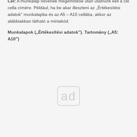
Cél:
A munkalap nevének megemlítése után utalnunk kell a cél
cella címére. Például, ha be akar illeszteni az „Értékesítési
adatok” munkalapba és az A5 – A10 cellába, akkor az
alábbiakban látható a mintakód.
Munkalapok („Értékesítési adatok”). Tartomány („A5:
A10”)
ad