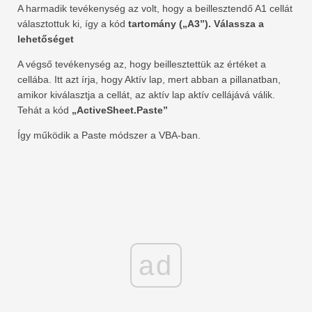
A harmadik tevékenység az volt, hogy a beillesztendő A1 cellát
választottuk ki, így a kód
tartomány („A3”). Válassza a
lehetőséget
A végső tevékenység az, hogy beillesztettük az értéket a
cellába. Itt azt írja, hogy Aktív lap, mert abban a pillanatban,
amikor kiválasztja a cellát, az aktív lap aktív cellájává válik.
Tehát a kód
„ActiveSheet.Paste”
Így működik a Paste módszer a VBA-ban.
ad