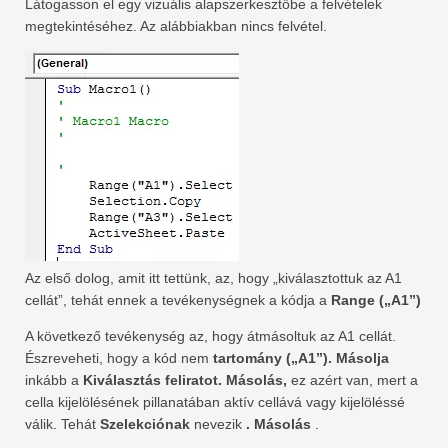
Látogasson el egy vizuális alapszerkesztőbe a felvételek
megtekintéséhez. Az alábbiakban nincs felvétel.
Az első dolog, amit itt tettünk, az, hogy „kiválasztottuk az A1
cellát”, tehát ennek a tevékenységnek a kódja a
Range („A1”)
A következő tevékenység az, hogy átmásoltuk az A1 cellát.
Észreveheti, hogy a kód nem
tartomány („A1”). Másolja
inkább a
Kiválasztás feliratot. Másolás,
ez azért van, mert a
cella kijelölésének pillanatában aktív cellává vagy kijelöléssé
válik. Tehát
Szelekciónak
nevezik
.
Másolás
.