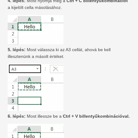
4. lépés:
Most nyomja meg a
Ctrl + C billentyűkombinációt
a kijelölt cella másolásához.
5. lépés:
Most válassza ki az A3 cellát, ahová be kell
illesztenünk a másolt értéket.
6. lépés:
Most illessze be a
Ctrl + V billentyűkombinációval.