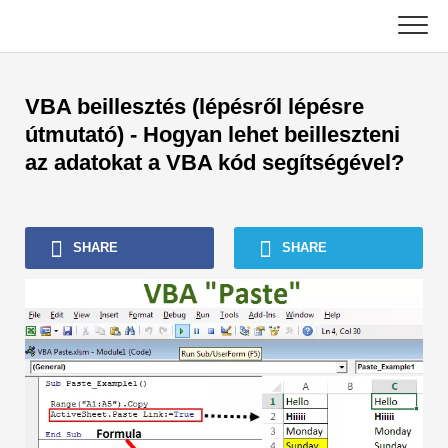
Skip
to
content
Legfontosabb
VBA beillesztés (lépésről lépésre
Számviteli oktatóanyagok
útmutató) - Hogyan lehet beilleszteni
az adatokat a VBA kód segítségével?
Eszközkezelési oktatóanyagok
Excel, VBA és Power BI
SHARE
SHARE
Befektetési banki oktatóanyagok
Legjobb könyvek
Pénzügy Karrier útmutatók
Pénzügyi tanúsítási források