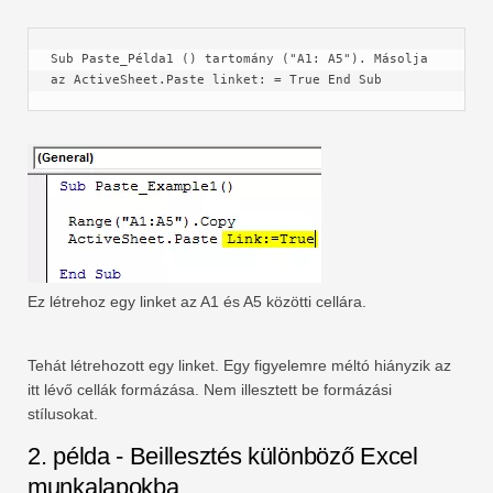
Sub Paste_Példa1 () tartomány ("A1: A5"). Másolja 
az ActiveSheet.Paste linket: = True End Sub
Ez létrehoz egy linket az A1 és A5 közötti cellára.
Tehát létrehozott egy linket. Egy figyelemre méltó hiányzik az
itt lévő cellák formázása. Nem illesztett be formázási
stílusokat.
2. példa - Beillesztés különböző Excel
munkalapokba