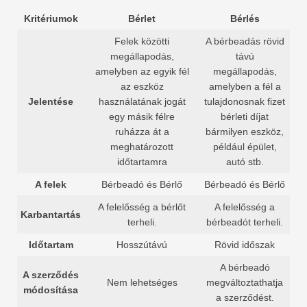
Kritériumok
Bérlet
Bérlés
Felek közötti
A bérbeadás rövid
megállapodás,
távú
amelyben az egyik fél
megállapodás,
az eszköz
amelyben a fél a
Jelentése
használatának jogát
tulajdonosnak fizet
egy másik félre
bérleti díjat
ruházza át a
bármilyen eszköz,
meghatározott
például épület,
időtartamra
autó stb.
A felek
Bérbeadó és Bérlő
Bérbeadó és Bérlő
A felelősség a bérlőt
A felelősség a
Karbantartás
terheli.
bérbeadót terheli.
Időtartam
Hosszútávú
Rövid időszak
A bérbeadó
A szerződés
Nem lehetséges
megváltoztathatja
módosítása
a szerződést.