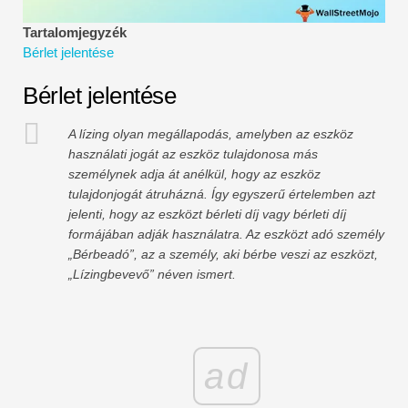
Pénzügyi modellezési oktatóanyagok
Tartalomjegyzék
Bérlet jelentése
Teljes alak
Bérlet jelentése
Kockázatkezelési oktatóanyagok
A lízing olyan megállapodás, amelyben az eszköz
használati jogát az eszköz tulajdonosa más
személynek adja át anélkül, hogy az eszköz
tulajdonjogát átruházná. Így egyszerű értelemben azt
jelenti, hogy az eszközt bérleti díj vagy bérleti díj
formájában adják használatra. Az eszközt adó személy
„Bérbeadó”, az a személy, aki bérbe veszi az eszközt,
„Lízingbevevő” néven ismert.
ad