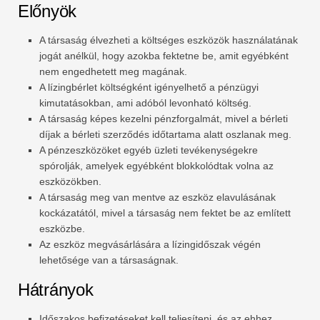
Előnyök
A társaság élvezheti a költséges eszközök használatának
jogát anélkül, hogy azokba fektetne be, amit egyébként
nem engedhetett meg magának.
A lízingbérlet költségként igényelhető a pénzügyi
kimutatásokban, ami adóból levonható költség.
A társaság képes kezelni pénzforgalmát, mivel a bérleti
díjak a bérleti szerződés időtartama alatt oszlanak meg.
A pénzeszközöket egyéb üzleti tevékenységekre
spórolják, amelyek egyébként blokkolódtak volna az
eszközökben.
A társaság meg van mentve az eszköz elavulásának
kockázatától, mivel a társaság nem fektet be az említett
eszközbe.
Az eszköz megvásárlására a lízingidőszak végén
lehetősége van a társaságnak.
Hátrányok
Időszakos befizetéseket kell teljesíteni, és az ehhez