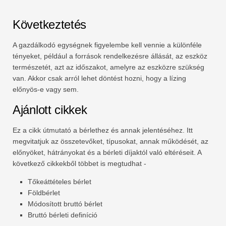
Következtetés
A gazdálkodó egységnek figyelembe kell vennie a különféle
tényeket, például a források rendelkezésre állását, az eszköz
természetét, azt az időszakot, amelyre az eszközre szükség
van. Akkor csak arról lehet döntést hozni, hogy a lízing
előnyös-e vagy sem.
Ajánlott cikkek
Ez a cikk útmutató a bérlethez és annak jelentéséhez. Itt
megvitatjuk az összetevőket, típusokat, annak működését, az
előnyöket, hátrányokat és a bérleti díjaktól való eltéréseit. A
következő cikkekből többet is megtudhat -
Tőkeáttételes bérlet
Földbérlet
Módosított bruttó bérlet
Bruttó bérleti definíció