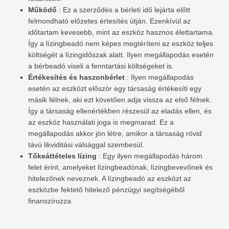
Működő
: Ez a szerződés a bérleti idő lejárta előtt
felmondható előzetes értesítés útján. Ezenkívül az
időtartam kevesebb, mint az eszköz hasznos élettartama.
Így a lízingbeadó nem képes megtéríteni az eszköz teljes
költségét a lízingidőszak alatt. Ilyen megállapodás esetén
a bérbeadó viseli a fenntartási költségeket is.
Értékesítés és haszonbérlet
: Ilyen megállapodás
esetén az eszközt először egy társaság értékesíti egy
másik félnek, aki ezt követően adja vissza az első félnek.
Így a társaság ellenértékben részesül az eladás ellen, és
az eszköz használati joga is megmarad. Ez a
megállapodás akkor jön létre, amikor a társaság rövid
távú likviditási válsággal szembesül.
Tőkeáttételes lízing
: Egy ilyen megállapodás három
felet érint, amelyeket lízingbeadónak, lízingbevevőnek és
hitelezőnek neveznek. A lízingbeadó az eszközt az
eszközbe fektető hitelező pénzügyi segítségéből
finanszírozza.