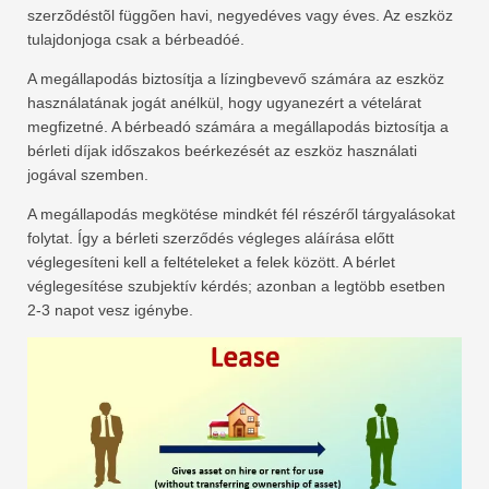
szerzõdéstõl függõen havi, negyedéves vagy éves. Az eszköz
tulajdonjoga csak a bérbeadóé.
A megállapodás biztosítja a lízingbevevő számára az eszköz
használatának jogát anélkül, hogy ugyanezért a vételárat
megfizetné. A bérbeadó számára a megállapodás biztosítja a
bérleti díjak időszakos beérkezését az eszköz használati
jogával szemben.
A megállapodás megkötése mindkét fél részéről tárgyalásokat
folytat. Így a bérleti szerződés végleges aláírása előtt
véglegesíteni kell a feltételeket a felek között. A bérlet
véglegesítése szubjektív kérdés; azonban a legtöbb esetben
2-3 napot vesz igénybe.