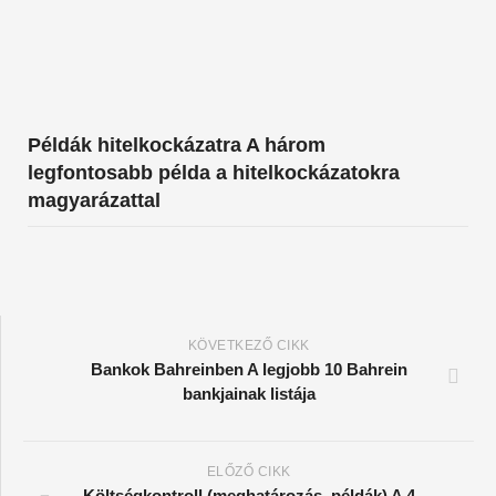
Példák hitelkockázatra A három
legfontosabb példa a hitelkockázatokra
magyarázattal
KÖVETKEZŐ CIKK
Bankok Bahreinben A legjobb 10 Bahrein
bankjainak listája
ELŐZŐ CIKK
Költségkontroll (meghatározás, példák) A 4