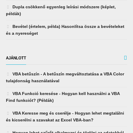
Dupla csökkenő egyenleg leírási módszere (képlet,
példák)
Bevétel (értelem, példa) Hasonlítsa össze a bevételeket
és a nyereséget
AJÁNLOTT
VBA betűszín - A betűszín megváltoztatása a VBA Color
tulajdonság használatával
VBA Funkció keresése - Hogyan kell használni a VBA
Find funkciót? (Példák)
VBA Keresse meg és cserélje - Hogyan lehet megtalálni
és kicserélni a szavakat az Excel VBA-ban?
Hogyan lehet szűrőt alkalmazni és törölni az adatokból