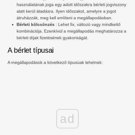
használatának joga egy adott időszakra bérleti jogviszony
alatt kerül átadásra. Ilyen időszakot, amelyre a jogot
átruházzák, meg kell említeni a megállapodásban.
Bérleti kölcsönzés
: Lehet fix, változó vagy mindkettő
kombinációja. Ezenkívül a megállapodás meghatározza a
bérleti díjak fizetésének gyakoriságát.
A bérlet típusai
A megállapodások a következő típusúak lehetnek:
ad