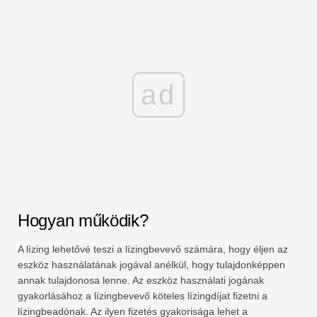
ad
Hogyan működik?
A lízing lehetővé teszi a lízingbevevő számára, hogy éljen az
eszköz használatának jogával anélkül, hogy tulajdonképpen
annak tulajdonosa lenne. Az eszköz használati jogának
gyakorlásához a lízingbevevő köteles lízingdíjat fizetni a
lízingbeadónak. Az ilyen fizetés gyakorisága lehet a