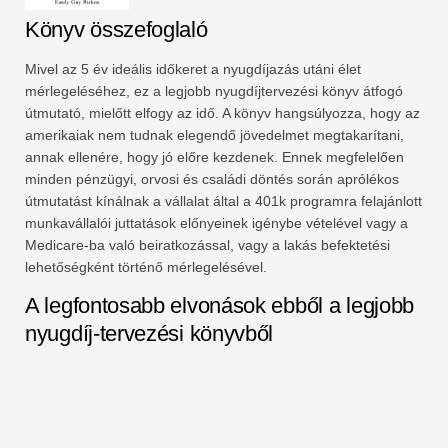
Könyv összefoglaló
Mivel az 5 év ideális időkeret a nyugdíjazás utáni élet
mérlegeléséhez, ez a legjobb nyugdíjtervezési könyv átfogó
útmutató, mielőtt elfogy az idő. A könyv hangsúlyozza, hogy az
amerikaiak nem tudnak elegendő jövedelmet megtakarítani,
annak ellenére, hogy jó előre kezdenek. Ennek megfelelően
minden pénzügyi, orvosi és családi döntés során aprólékos
útmutatást kínálnak a vállalat által a 401k programra felajánlott
munkavállalói juttatások előnyeinek igénybe vételével vagy a
Medicare-ba való beiratkozással, vagy a lakás befektetési
lehetőségként történő mérlegelésével.
A legfontosabb elvonások ebből a legjobb
nyugdíj-tervezési könyvből