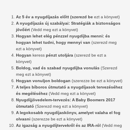
Az 5 év a nyugdíjazás előtt (szerezd be
ezt a könyvet)
A nyugdíjazás új szabályai: Stratégiák a biztonságos
jövőért
(Vedd meg ezt a könyvet)
Hogyan lehet elég pénzzel nyugdíjba menni: és
hogyan lehet tudni, hogy mennyi van
(szerezd meg
ezt a könyvet)
Hogyan
keress
pénzt utoljára
(szerezd be ezt a
könyvet)
Boldog, vad és szabad nyugdíjba vonulás
(Szerezd
meg ezt a könyvet)
Hogyan vonuljon boldogan
(szerezze be ezt a könyvet)
A teljes bíboros útmutató a nyugdíjasok tervezéséhez
és megéléséhez
(Vedd meg ezt a könyvet)
Nyugdíjjövedelem-tervezés: A Baby Boomers 2017
útmutató
(Szerezd meg ezt a könyvet)
A legokosabb nyugdíjaskönyv, amelyet valaha el fog
olvasni
(szerezze be ezt a könyvet)
Az igazság a nyugdíjtervekről és az IRA-ról
(Vedd meg