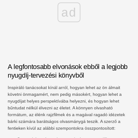
ad
A legfontosabb elvonások ebből a legjobb
nyugdíj-tervezési könyvből
Inspiráló tanácsokat kínál arról, hogyan lehet az ön álmait
követni önmagamért, nem pedig másokért, hogyan lehet a
nyugdíjat helyes perspektívába helyezni, és hogyan lehet
bűntudat nélkül élvezni az életet. A könnyen olvasható
formátum, az élénk rajzfilmek és a magával ragadó idézetek
bárki számára barátságos olvasmánygá teszik. A szerző a
fentieken kívül az alábbi szempontokra összpontosított: