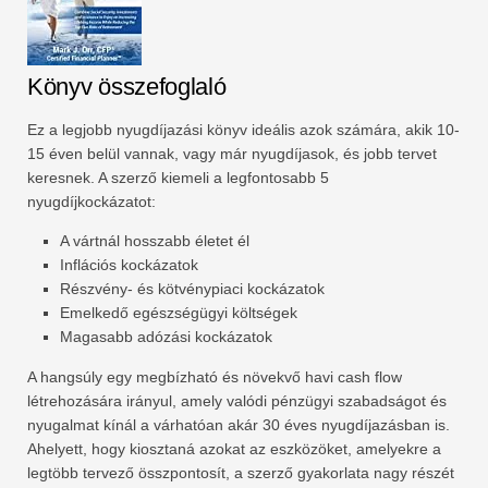
Könyv összefoglaló
Ez a legjobb nyugdíjazási könyv ideális azok számára, akik 10-
15 éven belül vannak, vagy már nyugdíjasok, és jobb tervet
keresnek. A szerző kiemeli a legfontosabb 5
nyugdíjkockázatot:
A vártnál hosszabb életet él
Inflációs kockázatok
Részvény- és kötvénypiaci kockázatok
Emelkedő egészségügyi költségek
Magasabb adózási kockázatok
A hangsúly egy megbízható és növekvő havi cash flow
létrehozására irányul, amely valódi pénzügyi szabadságot és
nyugalmat kínál a várhatóan akár 30 éves nyugdíjazásban is.
Ahelyett, hogy kiosztaná azokat az eszközöket, amelyekre a
legtöbb tervező összpontosít, a szerző gyakorlata nagy részét