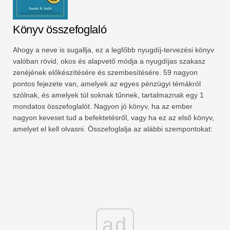
Könyv összefoglaló
Ahogy a neve is sugallja, ez a legfőbb nyugdíj-tervezési könyv
valóban rövid, okos és alapvető módja a nyugdíjas szakasz
zenéjének előkészítésére és szembesítésére. 59 nagyon
pontos fejezete van, amelyek az egyes pénzügyi témákról
szólnak, és amelyek túl soknak tűnnek, tartalmaznak egy 1
mondatos összefoglalót. Nagyon jó könyv, ha az ember
nagyon keveset tud a befektetésről, vagy ha ez az első könyv,
amelyet el kell olvasni. Összefoglalja az alábbi szempontokat:
ad