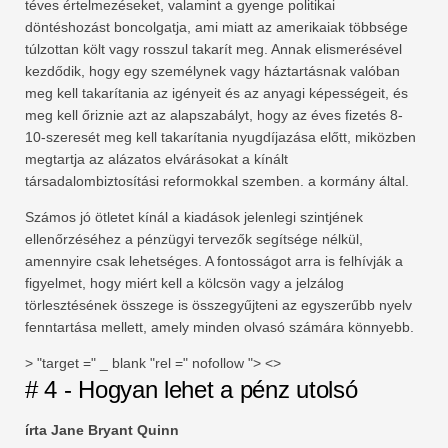
téves értelmezéseket, valamint a gyenge politikai
döntéshozást boncolgatja, ami miatt az amerikaiak többsége
túlzottan költ vagy rosszul takarít meg. Annak elismerésével
kezdődik, hogy egy személynek vagy háztartásnak valóban
meg kell takarítania az igényeit és az anyagi képességeit, és
meg kell őriznie azt az alapszabályt, hogy az éves fizetés 8-
10-szeresét meg kell takarítania nyugdíjazása előtt, miközben
megtartja az alázatos elvárásokat a kínált
társadalombiztosítási reformokkal szemben. a kormány által.
Számos jó ötletet kínál a kiadások jelenlegi szintjének
ellenőrzéséhez a pénzügyi tervezők segítsége nélkül,
amennyire csak lehetséges. A fontosságot arra is felhívják a
figyelmet, hogy miért kell a kölcsön vagy a jelzálog
törlesztésének összege is összegyűjteni az egyszerűbb nyelv
fenntartása mellett, amely minden olvasó számára könnyebb.
> "target =" _ blank "rel =" nofollow "> <>
# 4 - Hogyan lehet a pénz utolsó
írta Jane Bryant Quinn