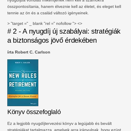
összpontosítania, hanem élveznie kell az életet, és eleget kell
tennie az ön és a család változó igényeinek.
> "target =" _ blank "rel =" nofollow "> <>
# 2 - A nyugdíj új szabályai: stratégiák
a biztonságos jövő érdekében
írta Robert C. Carlson
Könyv összefoglaló
Ez a legjobb nyugdíjtervezési könyv a legújabb és bevált
stratégiákat tartalmazza, amelyek arra irányulnak, hogy ezüst