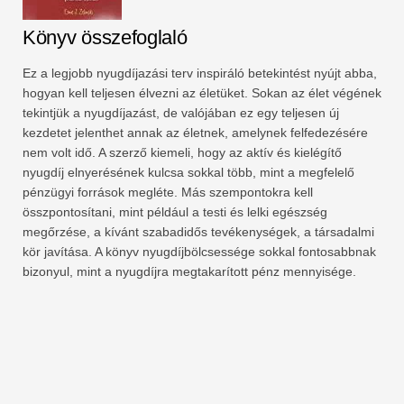
Könyv összefoglaló
Ez a legjobb nyugdíjazási terv inspiráló betekintést nyújt abba,
hogyan kell teljesen élvezni az életüket. Sokan az élet végének
tekintjük a nyugdíjazást, de valójában ez egy teljesen új
kezdetet jelenthet annak az életnek, amelynek felfedezésére
nem volt idő. A szerző kiemeli, hogy az aktív és kielégítő
nyugdíj elnyerésének kulcsa sokkal több, mint a megfelelő
pénzügyi források megléte. Más szempontokra kell
összpontosítani, mint például a testi és lelki egészség
megőrzése, a kívánt szabadidős tevékenységek, a társadalmi
kör javítása. A könyv nyugdíjbölcsessége sokkal fontosabbnak
bizonyul, mint a nyugdíjra megtakarított pénz mennyisége.