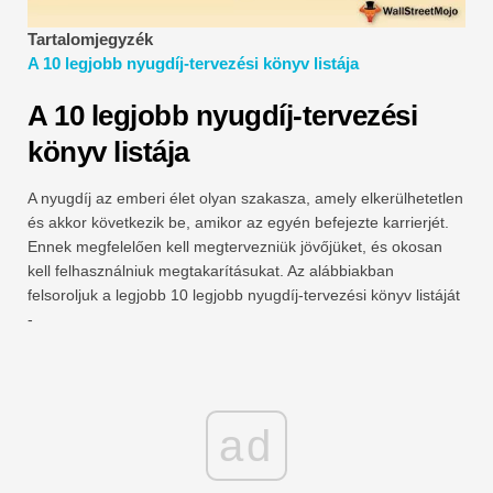
Pénzügyi modellezési oktatóanyagok
Tartalomjegyzék
A 10 legjobb nyugdíj-tervezési könyv listája
Teljes alak
A 10 legjobb nyugdíj-tervezési
Kockázatkezelési oktatóanyagok
könyv listája
A nyugdíj az emberi élet olyan szakasza, amely elkerülhetetlen
és akkor következik be, amikor az egyén befejezte karrierjét.
Ennek megfelelően kell megtervezniük jövőjüket, és okosan
kell felhasználniuk megtakarításukat. Az alábbiakban
felsoroljuk a legjobb 10 legjobb nyugdíj-tervezési könyv listáját
-
ad