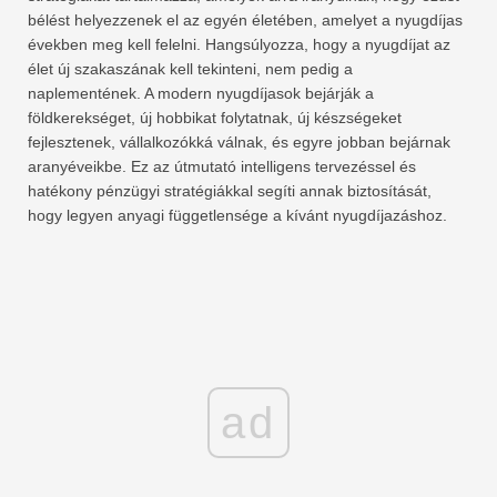
bélést helyezzenek el az egyén életében, amelyet a nyugdíjas
években meg kell felelni. Hangsúlyozza, hogy a nyugdíjat az
élet új szakaszának kell tekinteni, nem pedig a
naplementének. A modern nyugdíjasok bejárják a
földkerekséget, új hobbikat folytatnak, új készségeket
fejlesztenek, vállalkozókká válnak, és egyre jobban bejárnak
aranyéveikbe. Ez az útmutató intelligens tervezéssel és
hatékony pénzügyi stratégiákkal segíti annak biztosítását,
hogy legyen anyagi függetlensége a kívánt nyugdíjazáshoz.
ad