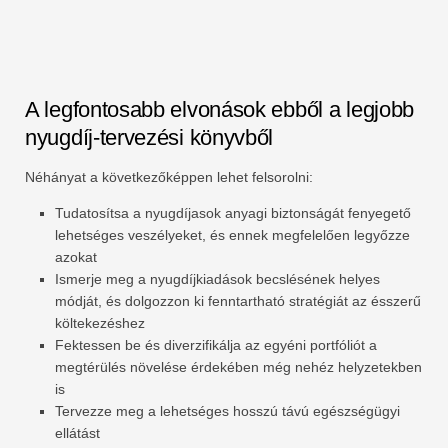
A legfontosabb elvonások ebből a legjobb
nyugdíj-tervezési könyvből
Néhányat a következőképpen lehet felsorolni:
Tudatosítsa a nyugdíjasok anyagi biztonságát fenyegető
lehetséges veszélyeket, és ennek megfelelően legyőzze
azokat
Ismerje meg a nyugdíjkiadások becslésének helyes
módját, és dolgozzon ki fenntartható stratégiát az ésszerű
költekezéshez
Fektessen be és diverzifikálja az egyéni portfóliót a
megtérülés növelése érdekében még nehéz helyzetekben
is
Tervezze meg a lehetséges hosszú távú egészségügyi
ellátást