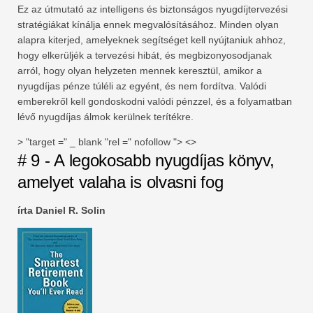
Ez az útmutató az intelligens és biztonságos nyugdíjtervezési
stratégiákat kínálja ennek megvalósításához. Minden olyan
alapra kiterjed, amelyeknek segítséget kell nyújtaniuk ahhoz,
hogy elkerüljék a tervezési hibát, és megbizonyosodjanak
arról, hogy olyan helyzeten mennek keresztül, amikor a
nyugdíjas pénze túléli az egyént, és nem fordítva. Valódi
emberekről kell gondoskodni valódi pénzzel, és a folyamatban
lévő nyugdíjas álmok kerülnek terítékre.
> "target =" _ blank "rel =" nofollow "> <>
# 9 - A legokosabb nyugdíjas könyv,
amelyet valaha is olvasni fog
írta Daniel R. Solin