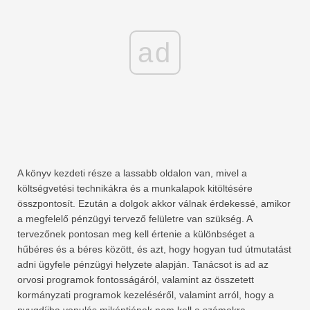
ad
A könyv kezdeti része a lassabb oldalon van, mivel a
költségvetési technikákra és a munkalapok kitöltésére
összpontosít. Ezután a dolgok akkor válnak érdekessé, amikor
a megfelelő pénzügyi tervező felületre van szükség. A
tervezőnek pontosan meg kell értenie a különbséget a
hűbéres és a béres között, és azt, hogy hogyan tud útmutatást
adni ügyfele pénzügyi helyzete alapján. Tanácsot is ad az
orvosi programok fontosságáról, valamint az összetett
kormányzati programok kezeléséről, valamint arról, hogy a
nyugdíjba vonulás mikéntjének nem kell a számokra