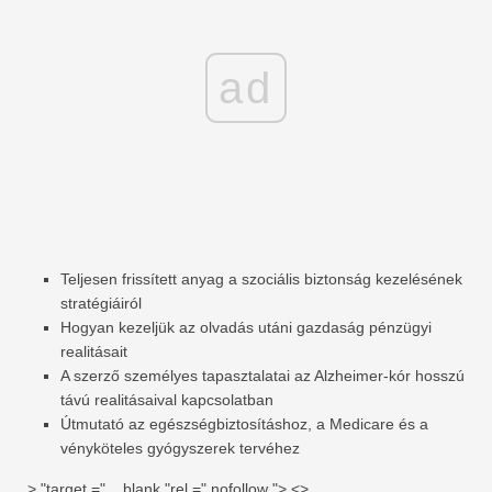
ad
Teljesen frissített anyag a szociális biztonság kezelésének
stratégiáiról
Hogyan kezeljük az olvadás utáni gazdaság pénzügyi
realitásait
A szerző személyes tapasztalatai az Alzheimer-kór hosszú
távú realitásaival kapcsolatban
Útmutató az egészségbiztosításhoz, a Medicare és a
vényköteles gyógyszerek tervéhez
> "target =" _ blank "rel =" nofollow "> <>