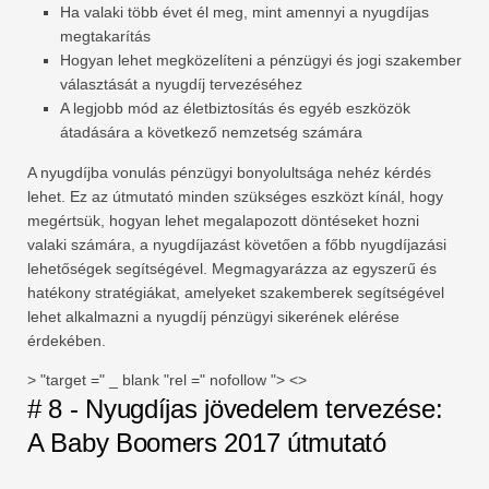
Ha valaki több évet él meg, mint amennyi a nyugdíjas
megtakarítás
Hogyan lehet megközelíteni a pénzügyi és jogi szakember
választását a nyugdíj tervezéséhez
A legjobb mód az életbiztosítás és egyéb eszközök
átadására a következő nemzetség számára
A nyugdíjba vonulás pénzügyi bonyolultsága nehéz kérdés
lehet. Ez az útmutató minden szükséges eszközt kínál, hogy
megértsük, hogyan lehet megalapozott döntéseket hozni
valaki számára, a nyugdíjazást követően a főbb nyugdíjazási
lehetőségek segítségével. Megmagyarázza az egyszerű és
hatékony stratégiákat, amelyeket szakemberek segítségével
lehet alkalmazni a nyugdíj pénzügyi sikerének elérése
érdekében.
> "target =" _ blank "rel =" nofollow "> <>
# 8 - Nyugdíjas jövedelem tervezése:
A Baby Boomers 2017 útmutató