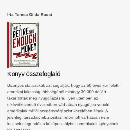
írta Teresa Gilda Rucci
Könyv összefoglaló
Bizonyos statisztikák azt sugallják, hogy az 50 éves kor feletti
amerikai lakosság többségénél mintegy 30 000 dollárt
takarítottak meg nyugdíjazásra. Ilyen ütemben az
elkövetkezendő évtizedben várhatóan nyugdíjba vonuló
amerikaiak milliói szegénységi szint közelében élnek. A
jelenlegi társadalombiztosítási reformok várhatóan nem
lesznek elegendők a középosztálybeli amerikaiak igényeinek
kielégítésére.