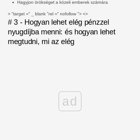
Hagyjon örökséget a közeli emberek számára
> "target =" _ blank "rel =" nofollow "> <>
# 3 - Hogyan lehet elég pénzzel
nyugdíjba menni: és hogyan lehet
megtudni, mi az elég
ad