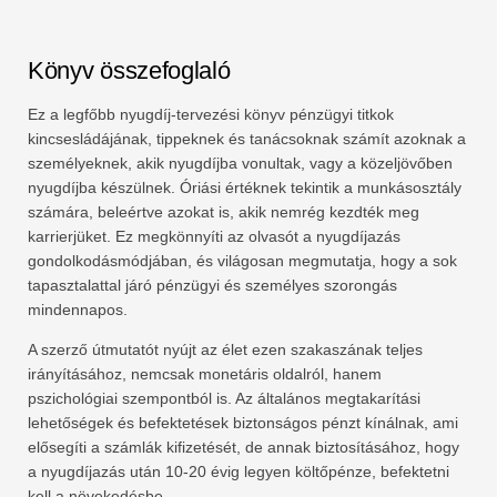
Könyv összefoglaló
Ez a legfőbb nyugdíj-tervezési könyv pénzügyi titkok
kincsesládájának, tippeknek és tanácsoknak számít azoknak a
személyeknek, akik nyugdíjba vonultak, vagy a közeljövőben
nyugdíjba készülnek. Óriási értéknek tekintik a munkásosztály
számára, beleértve azokat is, akik nemrég kezdték meg
karrierjüket. Ez megkönnyíti az olvasót a nyugdíjazás
gondolkodásmódjában, és világosan megmutatja, hogy a sok
tapasztalattal járó pénzügyi és személyes szorongás
mindennapos.
A szerző útmutatót nyújt az élet ezen szakaszának teljes
irányításához, nemcsak monetáris oldalról, hanem
pszichológiai szempontból is. Az általános megtakarítási
lehetőségek és befektetések biztonságos pénzt kínálnak, ami
elősegíti a számlák kifizetését, de annak biztosításához, hogy
a nyugdíjazás után 10-20 évig legyen költőpénze, befektetni
kell a növekedésbe.