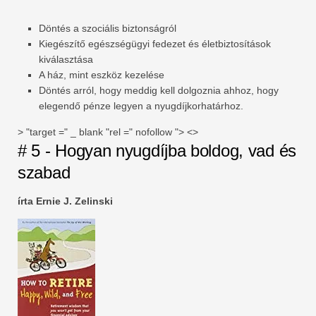
Döntés a szociális biztonságról
Kiegészítő egészségügyi fedezet és életbiztosítások
kiválasztása
A ház, mint eszköz kezelése
Döntés arról, hogy meddig kell dolgoznia ahhoz, hogy
elegendő pénze legyen a nyugdíjkorhatárhoz.
> "target =" _ blank "rel =" nofollow "> <>
# 5 - Hogyan nyugdíjba boldog, vad és
szabad
írta Ernie J. Zelinski