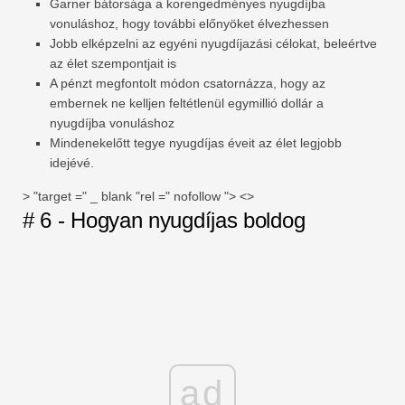
Garner bátorsága a korengedményes nyugdíjba
vonuláshoz, hogy további előnyöket élvezhessen
Jobb elképzelni az egyéni nyugdíjazási célokat, beleértve
az élet szempontjait is
A pénzt megfontolt módon csatornázza, hogy az
embernek ne kelljen feltétlenül egymillió dollár a
nyugdíjba vonuláshoz
Mindenekelőtt tegye nyugdíjas éveit az élet legjobb
idejévé.
> "target =" _ blank "rel =" nofollow "> <>
# 6 - Hogyan nyugdíjas boldog
ad