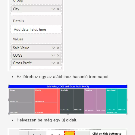
Ez létrehoz egy az alábbihoz hasonló treemapot.
Helyezzen be még egy új oldalt.