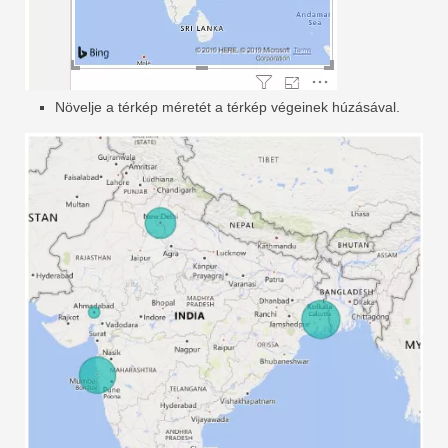
Növelje a térkép méretét a térkép végeinek húzásával.