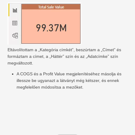
Eltávolítottam a „Kategória címkét”, beszúrtam a „Címet” és
formáztam a címet, a „Háttér” szín és az „Adatcímke” szín
megváltozott.
A COGS és a Profit Value megjelenítéséhez másolja és
illessze be ugyanazt a látványt még kétszer, és ennek
megfelelően módosítsa a mezőket.