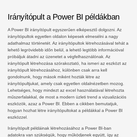
Irányítópult a Power BI példákban
A Power BI irányítópult egyszerűen elképesztő dolgozni. Az
irányítópultok egyetlen oldalon képesek elmesélni a nagy
adathalmaz történetét. Az irányítópultok létrehozásával tehát a
lehető legrövidebb időn belül, a lehető legtöbb információval
próbáljuk átadni az üzenetet a végfelhasználónak. Az
irányítópult létrehozása szórakoztató, ha ismeri az eszközt az
irányítópult létrehozásához, különben csak arra kell
gondolnunk, hogy mások miként hozták létre az
irányítópultjukat, amely csak egyetlen oldalnézetben mozog.
Lehetséges, hogy mindezt az excel használatával létrehozta
műszerfalakkal, de most a modern üzleti trend a vizualizációs
eszközök, azaz a Power BI. Ebben a cikkben bemutatjuk,
hogyan hozhat létre irányítópultokat a példákkal a Power BI
eszközzel.
Irányítópult példáinak létrehozásához a Power BI-ban
adatokra van szükségük, hogy működjenek együtt, így az