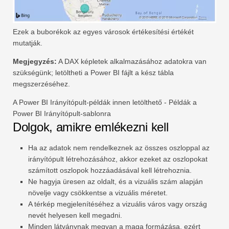
Ezek a buborékok az egyes városok értékesítési értékét
mutatják.
Megjegyzés:
A DAX képletek alkalmazásához adatokra van
szükségünk; letöltheti a Power BI fájlt a kész tábla
megszerzéséhez.
A Power BI Irányítópult-példák innen letölthető - Példák a
Power BI Irányítópult-sablonra
Dolgok, amikre emlékezni kell
Ha az adatok nem rendelkeznek az összes oszloppal az
irányítópult létrehozásához, akkor ezeket az oszlopokat
számított oszlopok hozzáadásával kell létrehoznia.
Ne hagyja üresen az oldalt, és a vizuális szám alapján
növelje vagy csökkentse a vizuális méretet.
A térkép megjelenítéséhez a vizuális város vagy ország
nevét helyesen kell megadni.
Minden látványnak megvan a maga formázása, ezért