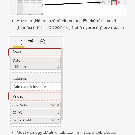
Húzza a „Hónap szám” elemet az „Értékérték” mező
„Eladási érték”, „COGS” és „Bruttó nyereség” oszlopaiba.
Most van egy „Matrix” táblázat, mint az alábbiakban.