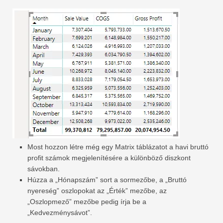
Most hozzon létre még egy Matrix táblázatot a havi bruttó
profit számok megjelenítésére a különböző diszkont
sávokban.
Húzza a „Hónapszám” sort a sormezőbe, a „Bruttó
nyereség” oszlopokat az „Érték” mezőbe, az
„Oszlopmező” mezőbe pedig írja be a
„Kedvezménysávot”.