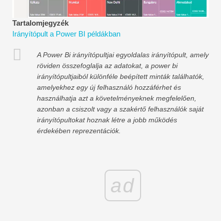
Pénzügyi modellezési oktatóanyagok
Tartalomjegyzék
Teljes alak
Irányítópult a Power BI példákban
Kockázatkezelési oktatóanyagok
A Power Bi irányítópultjai egyoldalas irányítópult, amely
röviden összefoglalja az adatokat, a power bi
irányítópultjaiból különféle beépített minták találhatók,
amelyekhez egy új felhasználó hozzáférhet és
használhatja azt a követelményeknek megfelelően,
azonban a csiszolt vagy a szakértő felhasználók saját
irányítópultokat hoznak létre a jobb működés
érdekében reprezentációk.
ad