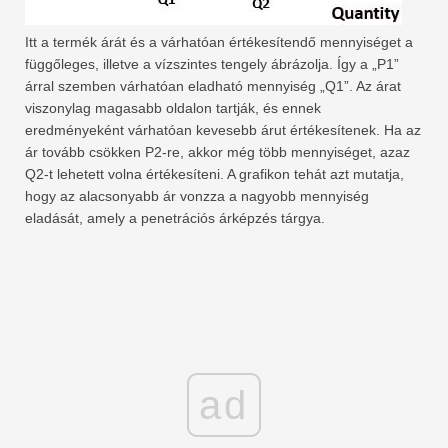
Itt a termék árát és a várhatóan értékesítendő mennyiséget a
függőleges, illetve a vízszintes tengely ábrázolja. Így a „P1”
árral szemben várhatóan eladható mennyiség „Q1”. Az árat
viszonylag magasabb oldalon tartják, és ennek
eredményeként várhatóan kevesebb árut értékesítenek. Ha az
ár tovább csökken P2-re, akkor még több mennyiséget, azaz
Q2-t lehetett volna értékesíteni. A grafikon tehát azt mutatja,
hogy az alacsonyabb ár vonzza a nagyobb mennyiség
eladását, amely a penetrációs árképzés tárgya.
ad