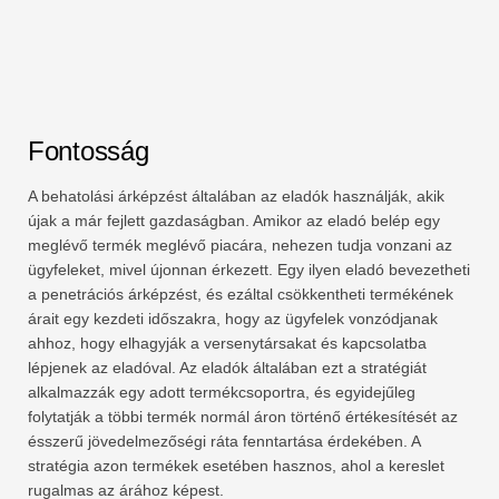
Fontosság
A behatolási árképzést általában az eladók használják, akik
újak a már fejlett gazdaságban. Amikor az eladó belép egy
meglévő termék meglévő piacára, nehezen tudja vonzani az
ügyfeleket, mivel újonnan érkezett. Egy ilyen eladó bevezetheti
a penetrációs árképzést, és ezáltal csökkentheti termékének
árait egy kezdeti időszakra, hogy az ügyfelek vonzódjanak
ahhoz, hogy elhagyják a versenytársakat és kapcsolatba
lépjenek az eladóval. Az eladók általában ezt a stratégiát
alkalmazzák egy adott termékcsoportra, és egyidejűleg
folytatják a többi termék normál áron történő értékesítését az
ésszerű jövedelmezőségi ráta fenntartása érdekében. A
stratégia azon termékek esetében hasznos, ahol a kereslet
rugalmas az árához képest.