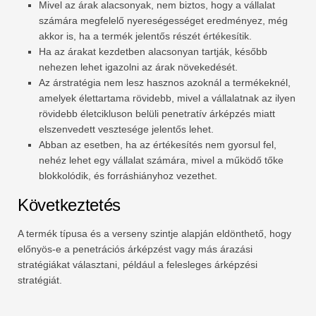
Mivel az árak alacsonyak, nem biztos, hogy a vállalat
számára megfelelő nyereségességet eredményez, még
akkor is, ha a termék jelentős részét értékesítik.
Ha az árakat kezdetben alacsonyan tartják, később
nehezen lehet igazolni az árak növekedését.
Az árstratégia nem lesz hasznos azoknál a termékeknél,
amelyek élettartama rövidebb, mivel a vállalatnak az ilyen
rövidebb életcikluson belüli penetratív árképzés miatt
elszenvedett vesztesége jelentős lehet.
Abban az esetben, ha az értékesítés nem gyorsul fel,
nehéz lehet egy vállalat számára, mivel a működő tőke
blokkolódik, és forráshiányhoz vezethet.
Következtetés
A termék típusa és a verseny szintje alapján eldönthető, hogy
előnyös-e a penetrációs árképzést vagy más árazási
stratégiákat választani, például a felesleges árképzési
stratégiát.