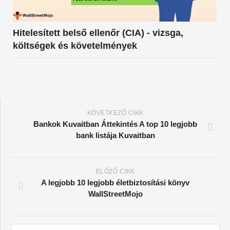
Hitelesített belső ellenőr (CIA) - vizsga,
költségek és követelmények
KÖVETKEZŐ CIKK
Bankok Kuvaitban Áttekintés A top 10 legjobb
bank listája Kuvaitban
ELŐZŐ CIKK
A legjobb 10 legjobb életbiztosítási könyv
WallStreetMojo