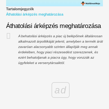
Pénzügyi modellezési oktatóanyagok
Tartalomjegyzék
Áthatolási árképzés meghatározása
Teljes alak
Áthatolási árképzés meghatározása
Kockázatkezelési oktatóanyagok
A behatolási árképzés a piac új belépőinek általánosan
alkalmazott árpolitikáját jelenti, amelyben a termék árát
zavaróan alacsonyabb szinten állapítják meg annak
érdekében, hogy piaci részesedést szerezzenek, és
ezért behatoljanak a piacra úgy, hogy vonzzák az
ügyfeleket a versenytársaiktól.
ad