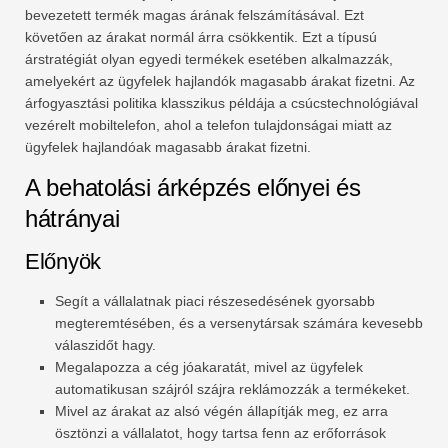
bevezetett termék magas árának felszámításával. Ezt
követően az árakat normál árra csökkentik. Ezt a típusú
árstratégiát olyan egyedi termékek esetében alkalmazzák,
amelyekért az ügyfelek hajlandók magasabb árakat fizetni. Az
árfogyasztási politika klasszikus példája a csúcstechnológiával
vezérelt mobiltelefon, ahol a telefon tulajdonságai miatt az
ügyfelek hajlandóak magasabb árakat fizetni.
A behatolási árképzés előnyei és
hátrányai
Előnyök
Segít a vállalatnak piaci részesedésének gyorsabb
megteremtésében, és a versenytársak számára kevesebb
válaszidőt hagy.
Megalapozza a cég jóakaratát, mivel az ügyfelek
automatikusan szájról szájra reklámozzák a termékeket.
Mivel az árakat az alsó végén állapítják meg, ez arra
ösztönzi a vállalatot, hogy tartsa fenn az erőforrások