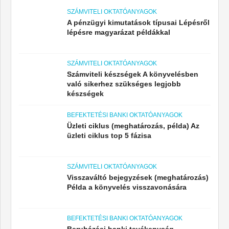
SZÁMVITELI OKTATÓANYAGOK
A pénzügyi kimutatások típusai Lépésről
lépésre magyarázat példákkal
SZÁMVITELI OKTATÓANYAGOK
Számviteli készségek A könyvelésben
való sikerhez szükséges legjobb
készségek
BEFEKTETÉSI BANKI OKTATÓANYAGOK
Üzleti ciklus (meghatározás, példa) Az
üzleti ciklus top 5 fázisa
SZÁMVITELI OKTATÓANYAGOK
Visszaváltó bejegyzések (meghatározás)
Példa a könyvelés visszavonására
BEFEKTETÉSI BANKI OKTATÓANYAGOK
Beruházási banki tevékenység