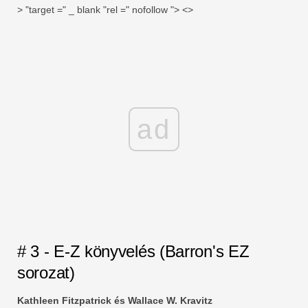
> "target =" _ blank "rel =" nofollow "> <>
ad
# 3 - E-Z könyvelés (Barron's EZ
sorozat)
Kathleen Fitzpatrick és Wallace W. Kravitz