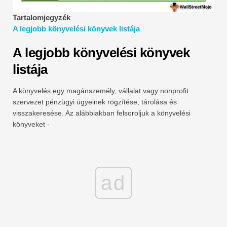
Pénzügyi modellezési oktatóanyagok
Tartalomjegyzék
A legjobb könyvelési könyvek listája
Teljes alak
A legjobb könyvelési könyvek
Kockázatkezelési oktatóanyagok
listája
A könyvelés egy magánszemély, vállalat vagy nonprofit
szervezet pénzügyi ügyeinek rögzítése, tárolása és
visszakeresése. Az alábbiakban felsoroljuk a könyvelési
könyveket -
ad