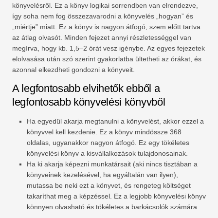
könyvelésről. Ez a könyv logikai sorrendben van elrendezve,
így soha nem fog összezavarodni a könyvelés „hogyan” és
„miértje” miatt. Ez a könyv is nagyon átfogó, szem előtt tartva
az átlag olvasót. Minden fejezet annyi részletességgel van
megírva, hogy kb. 1,5–2 órát vesz igénybe. Az egyes fejezetek
elolvasása után szó szerint gyakorlatba ültetheti az órákat, és
azonnal elkezdheti gondozni a könyveit.
A legfontosabb elvihetők ebből a
legfontosabb könyvelési könyvből
Ha egyedül akarja megtanulni a könyvelést, akkor ezzel a
könyvvel kell kezdenie. Ez a könyv mindössze 368
oldalas, ugyanakkor nagyon átfogó. Ez egy tökéletes
könyvelési könyv a kisvállalkozások tulajdonosainak.
Ha ki akarja képezni munkatársait (aki nincs tisztában a
könyveinek kezelésével, ha egyáltalán van ilyen),
mutassa be neki ezt a könyvet, és rengeteg költséget
takaríthat meg a képzéssel. Ez a legjobb könyvelési könyv
könnyen olvasható és tökéletes a barkácsolók számára.