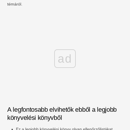
témáról.
ad
A legfontosabb elvihetők ebből a legjobb
könyvelési könyvből
Ez a legjobb könyvelési könyv olyan ellenőrzőlistákat