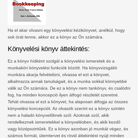
Ha el akar olvasni egy könyvelési kézikönyvet, anélkül, hogy
sok órát tenne, akkor ez a könyv az Ön számára.
Könyvelési könyv áttekintés:
Ez a könyv hídként szolgál a könyvelési ismeretek és a
munkaköri könyvelési funkciók között. Ha könyvvizsgálói
munkára akarja felvételizni, olvassa el ezt a könyvet,
alkalmazza annak tanulságait, és a munka sokkal könnyebbé
válik az Ön számára. De ez a könyv nem tankönyv, és csalódni
fog, ha minden koncepció ilyen átfogó részletét szeretné.
Tehát olvassa el ezt a könyvet, ha alaposan átfogja az összes
könyvelési koncepciót. Az olvasók szerint ez a könyv szintén
nem a haladó könyvelőknek szól. Azoknak szól, akik
rendelkeznek ismeretekkel a könyvelésben, és akik kezdő
vagy középszintűek. Ez a könyv azonban jó munkát végez, és
számos formát, ütemtervet és rövid áttekintést nyújt minden