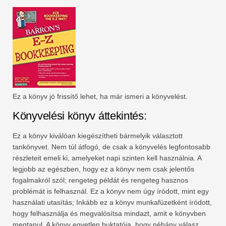
Ez a könyv jó frissítő lehet, ha már ismeri a könyvelést.
Könyvelési könyv áttekintés:
Ez a könyv kiválóan kiegészítheti bármelyik választott
tankönyvet. Nem túl átfogó, de csak a könyvelés legfontosabb
részleteit emeli ki, amelyeket napi szinten kell használnia. A
legjobb az egészben, hogy ez a könyv nem csak jelentős
fogalmakról szól; rengeteg példát és rengeteg hasznos
problémát is felhasznál. Ez a könyv nem úgy íródott, mint egy
használati utasítás; Inkább ez a könyv munkafüzetként íródott,
hogy felhasználja és megvalósítsa mindazt, amit e könyvben
megtanul. A könyv egyetlen buktatója, hogy néhány válasz