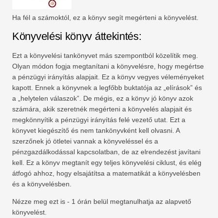
Ha fél a számoktól, ez a könyv segít megérteni a könyvelést.
Könyvelési könyv áttekintés:
Ezt a könyvelési tankönyvet más szempontból közelítik meg.
Olyan módon fogja megtanítani a könyvelésre, hogy megértse
a pénzügyi irányítás alapjait. Ez a könyv vegyes véleményeket
kapott. Ennek a könyvnek a legfőbb buktatója az „elírások” és
a „helytelen válaszok”. De mégis, ez a könyv jó könyv azok
számára, akik szeretnék megérteni a könyvelés alapjait és
megkönnyítik a pénzügyi irányítás felé vezető utat. Ezt a
könyvet kiegészítő és nem tankönyvként kell olvasni. A
szerzőnek jó ötletei vannak a könyveléssel és a
pénzgazdálkodással kapcsolatban, de az elrendezést javítani
kell. Ez a könyv megtanít egy teljes könyvelési ciklust, és elég
átfogó ahhoz, hogy elsajátítsa a matematikát a könyvelésben
és a könyvelésben.
Nézze meg ezt is - 1 órán belül megtanulhatja az alapvető
könyvelést.