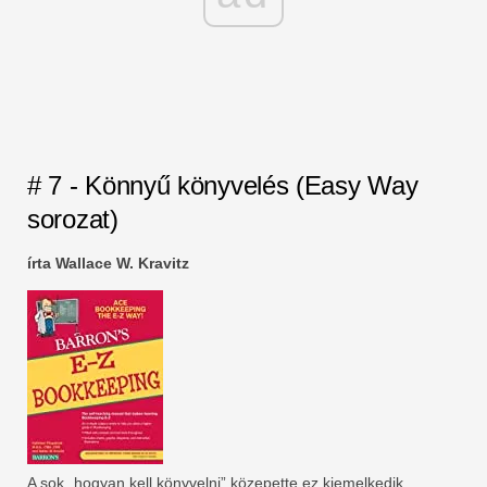
# 7 - Könnyű könyvelés (Easy Way
sorozat)
írta Wallace W. Kravitz
A sok „hogyan kell könyvelni” közepette ez kiemelkedik.