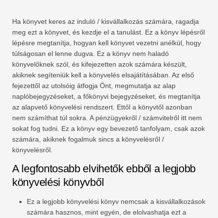
Ha könyvet keres az induló / kisvállalkozás számára, ragadja
meg ezt a könyvet, és kezdje el a tanulást. Ez a könyv lépésről
lépésre megtanítja, hogyan kell könyvet vezetni anélkül, hogy
túlságosan el lenne dugva. Ez a könyv nem haladó
könyvelőknek szól, és kifejezetten azok számára készült,
akiknek segíteniük kell a könyvelés elsajátításában. Az első
fejezettől az utolsóig átfogja Önt, megmutatja az alap
naplóbejegyzéseket, a főkönyvi bejegyzéseket, és megtanítja
az alapvető könyvelési rendszert. Ettől a könyvtől azonban
nem számíthat túl sokra. A pénzügyekről / számvitelről itt nem
sokat fog tudni. Ez a könyv egy bevezető tanfolyam, csak azok
számára, akiknek fogalmuk sincs a könyvelésről /
könyvelésről.
A legfontosabb elvihetők ebből a legjobb
könyvelési könyvből
Ez a legjobb könyvelési könyv nemcsak a kisvállalkozások
számára hasznos, mint egyén, de elolvashatja ezt a