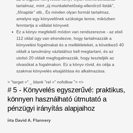
tartalmaz, mint „új munkalehetőség-ellenőrző listák”,
„főnaptár” stb., És minden olyan formát tartalmaz,
amelyre egy könyvelőnek szüksége lenne, miközben
fenntartja a vállalat könyveit.
Ez a könyv megfelelő módon van rendszerezve - az első
112 oldal úgy van elrendezve, hogy tartalmazzák a
könyvelési fogalmakat és a mellékleteket, a következő 40
oldalt a tanulmány vázlatához kell megtartani, és az
utolsó 20 oldalt megfogalmazzák, hogy teszteljék az
olvasókat a fogalmakon. Ez a könyv rövid, és célja a
szakmai könyvelés elsajátítása és alkalmazása.
> "target =" _ blank "rel =" nofollow "> <>
# 5 - Könyvelés egyszerűvé: praktikus,
könnyen használható útmutató a
pénzügyi irányítás alapjaihoz
írta David A. Flannery