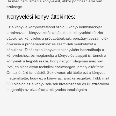
Ha még nem ismeri a könyvelést, akkor pontosan erre van
szüksége.
Könyvelési könyv áttekintés:
Ez a könyv a könyvvezetésről szóló 5 könyv kombinációját
tartalmazza - könyvvezetés a bábuknak, könyvelési készlet
bábuknak, könyvelés a próbabábuknak, pénzügyi beszámolók
olvasása a próbabábukhoz és számviteli munkafüzet a
bábukhoz. Tehát ezt a könyvet tankönyvként használhatja a
könyveléshez, és megtanulja a könyvelés alapjait is. Ennek a
könyvnek a legjobb része, hogy nagyon világosan meg van
írva, és nincs olyan technikai szakzsargon, amely eltérítené
Önt az önálló tanulástól. Sok olvasó, aki átélte ezt a könyvet,
megemlítette, hogy ez a könyv az, amit keresgéltek. Több mint
550 oldalon ez a könyv sok-sok hivatkozással és illusztrációval
megtanítja az olvasókat a könyvelés tanulságaira.