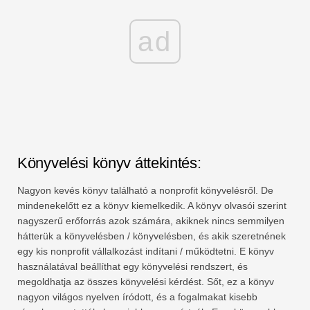
ad
Könyvelési könyv áttekintés:
Nagyon kevés könyv található a nonprofit könyvelésről. De
mindenekelőtt ez a könyv kiemelkedik. A könyv olvasói szerint
nagyszerű erőforrás azok számára, akiknek nincs semmilyen
hátterük a könyvelésben / könyvelésben, és akik szeretnének
egy kis nonprofit vállalkozást indítani / működtetni. E könyv
használatával beállíthat egy könyvelési rendszert, és
megoldhatja az összes könyvelési kérdést. Sőt, ez a könyv
nagyon világos nyelven íródott, és a fogalmakat kisebb