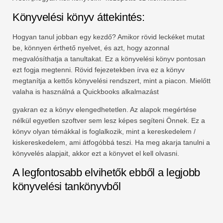
Könyvelési könyv áttekintés:
Hogyan tanul jobban egy kezdő? Amikor rövid leckéket mutat
be, könnyen érthető nyelvet, és azt, hogy azonnal
megvalósíthatja a tanultakat. Ez a könyvelési könyv pontosan
ezt fogja megtenni. Rövid fejezetekben írva ez a könyv
megtanítja a kettős könyvelési rendszert, mint a piacon. Mielőtt
valaha is használná a Quickbooks alkalmazást
gyakran ez a könyv elengedhetetlen. Az alapok megértése
nélkül egyetlen szoftver sem lesz képes segíteni Önnek. Ez a
könyv olyan témákkal is foglalkozik, mint a kereskedelem /
kiskereskedelem, ami átfogóbbá teszi. Ha meg akarja tanulni a
könyvelés alapjait, akkor ezt a könyvet el kell olvasni.
A legfontosabb elvihetők ebből a legjobb
könyvelési tankönyvből