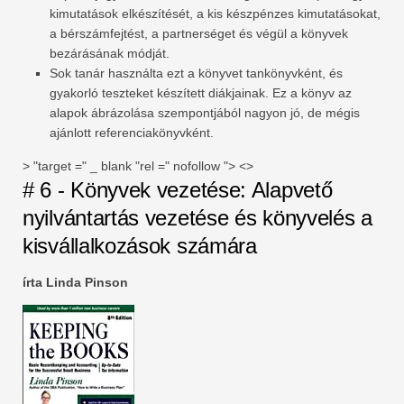
kimutatások elkészítését, a kis készpénzes kimutatásokat,
a bérszámfejtést, a partnerséget és végül a könyvek
bezárásának módját.
Sok tanár használta ezt a könyvet tankönyvként, és
gyakorló teszteket készített diákjainak. Ez a könyv az
alapok ábrázolása szempontjából nagyon jó, de mégis
ajánlott referenciakönyvként.
> "target =" _ blank "rel =" nofollow "> <>
# 6 - Könyvek vezetése: Alapvető
nyilvántartás vezetése és könyvelés a
kisvállalkozások számára
írta Linda Pinson