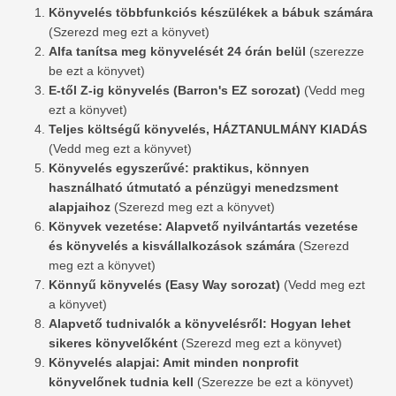
Könyvelés többfunkciós készülékek a bábuk számára
(Szerezd meg ezt a könyvet)
Alfa tanítsa meg könyvelését 24 órán belül
(szerezze
be ezt a könyvet)
E-től Z-ig könyvelés (Barron's EZ sorozat)
(Vedd meg
ezt a könyvet)
Teljes költségű könyvelés, HÁZTANULMÁNY KIADÁS
(Vedd meg ezt a könyvet)
Könyvelés egyszerűvé: praktikus, könnyen
használható útmutató a pénzügyi menedzsment
alapjaihoz
(Szerezd meg ezt a könyvet)
Könyvek vezetése: Alapvető nyilvántartás vezetése
és könyvelés a kisvállalkozások számára
(Szerezd
meg ezt a könyvet)
Könnyű könyvelés (Easy Way sorozat)
(Vedd meg ezt
a könyvet)
Alapvető tudnivalók a könyvelésről: Hogyan lehet
sikeres könyvelőként
(Szerezd meg ezt a könyvet)
Könyvelés alapjai: Amit minden nonprofit
könyvelőnek tudnia kell
(Szerezze be ezt a könyvet)