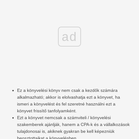
ad
Ez a könyvelési könyv nem csak a kezdők számára
alkalmazható; akkor is elolvashatja ezt a könyvet, ha
ismeri a könyvelést és fel szeretné használni ezt a
könyvet frissítő tanfolyamként.
Ezt a könyvet nemcsak a számviteli / könyvelési
szakemberek ajánlják, hanem a CPA-k és a vállalkozások
tulajdonosai is, akiknek gyakran be kell képezniük
beosztottaikat a könyvelésben.