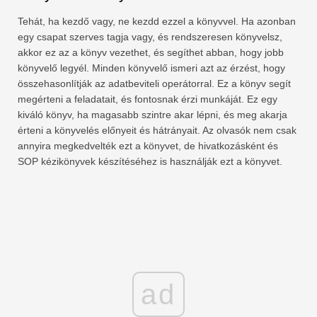
Tehát, ha kezdő vagy, ne kezdd ezzel a könyvvel. Ha azonban
egy csapat szerves tagja vagy, és rendszeresen könyvelsz,
akkor ez az a könyv vezethet, és segíthet abban, hogy jobb
könyvelő legyél. Minden könyvelő ismeri azt az érzést, hogy
összehasonlítják az adatbeviteli operátorral. Ez a könyv segít
megérteni a feladatait, és fontosnak érzi munkáját. Ez egy
kiváló könyv, ha magasabb szintre akar lépni, és meg akarja
érteni a könyvelés előnyeit és hátrányait. Az olvasók nem csak
annyira megkedvelték ezt a könyvet, de hivatkozásként és
SOP kézikönyvek készítéséhez is használják ezt a könyvet.
ad