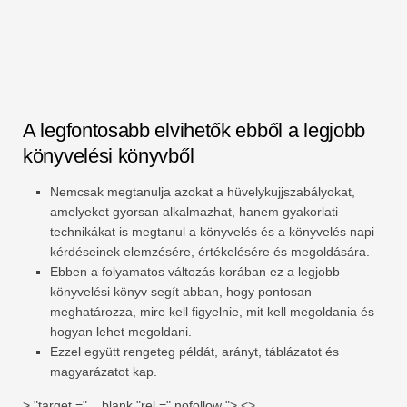
A legfontosabb elvihetők ebből a legjobb
könyvelési könyvből
Nemcsak megtanulja azokat a hüvelykujjszabályokat,
amelyeket gyorsan alkalmazhat, hanem gyakorlati
technikákat is megtanul a könyvelés és a könyvelés napi
kérdéseinek elemzésére, értékelésére és megoldására.
Ebben a folyamatos változás korában ez a legjobb
könyvelési könyv segít abban, hogy pontosan
meghatározza, mire kell figyelnie, mit kell megoldania és
hogyan lehet megoldani.
Ezzel együtt rengeteg példát, arányt, táblázatot és
magyarázatot kap.
> "target =" _ blank "rel =" nofollow "> <>