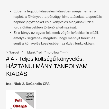
Ebben a legjobb könyvelési könyvben megismerheti a
naplót, a főkönyvet, a pénzügyi kimutatásokat, a speciális
naplóbejegyzéseket és a könyvelés alapjainak üzleti
forgatókönyvekben történő alkalmazását.
Ez a könyv az egyes fejezetek végén kvízekkel is előáll,
amelyek segítenek megítélni, hogy mennyit tanult, és
segít a könyvelés kezelésében az üzleti funkciókban.
> "target =" _ blank "rel =" nofollow "> <>
# 4 - Teljes költségű könyvelés,
HÁZTANULMÁNY TANFOLYAM
KIADÁS
írta: Nick J. DeCandia CPA