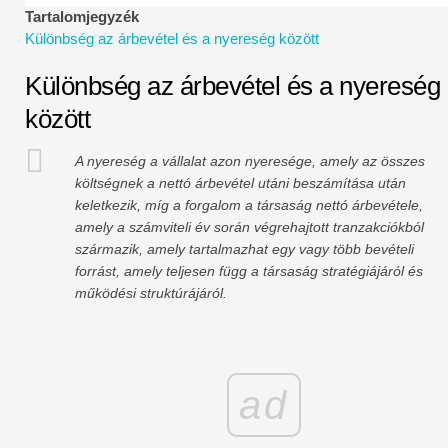
Pénzügyi modellezési oktatóanyagok
Tartalomjegyzék
Különbség az árbevétel és a nyereség között
Teljes alak
Különbség az árbevétel és a nyereség
Kockázatkezelési oktatóanyagok
között
A nyereség a vállalat azon nyeresége, amely az összes
költségnek a nettó árbevétel utáni beszámítása után
keletkezik, míg a forgalom a társaság nettó árbevétele,
amely a számviteli év során végrehajtott tranzakciókból
származik, amely tartalmazhat egy vagy több bevételi
forrást, amely teljesen függ a társaság stratégiájáról és
működési struktúrájáról.
ad