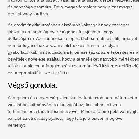
és adóssága számára. De a magas forgalom nem jelent magas
profitot vagy fordítva.
Az eredménykimutatásban elszámolt költségek nagy szerepet
játszanak a társaság nyereségének felfújásában vagy
deflációjában. Az eladásokat a legtisztább sornak tekintik, amelyet
nem befolyásolnak a számviteli trükkök, hanem az olyan
gyakorlatokkal, mint a csatorna kitömése (azaz az értékesítés és a
bevételek növelése azáltal, hogy a termékeket nagyobb mértékbe
tolják el a piacon a forgalmazási csatornán lévő kiskereskedőknek)
ezt megrontották. szent grál is.
Végső gondolat
A forgalom és a nyereség jelentik a legfontosabb paramétereket a
vállalat teljesítményének elemzéséhez, összehasonlítva a
történelmi és a társ teljesítményével. Mindkettő perspektívát nyújt 
vállalat üzleti stratégiájához, hogy túlélje a piacon meglévő
versenyt.