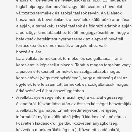
foglalhatja egyetlen bevétel vagy több csatorna bevételét
változatos termékek és szolgáltatások révén. A vállalatok
beszámolnak bevételeiknek a bevételek különböző áramlásai
alapján, a termékek, szolgáltatások és földrajzi adatok alapján
a pénzügyi kimutatásokhoz fűzött megjegyzéseikben, hogy a
befektetők betekintést nyerhessenek az alapvető bevételi
forrásokba és elemezhessék a forgalomhoz való
hozzájárulást.
Ez a vállalat termékének termékei és szolgáltatásai iránti
keresletet is képviseli a piacon. Tehát a magas forgalom vagy
a piacon értékesített termékek és szolgáltatások magas
keresletével (vagy mennyiségével), vagy a társaság által az
ügyfelek felé felszámított termékek és szolgáltatások magas
árképzésével állhat összefüggésben.
A vállalat nyeresége információt nyújt a vállalat egészségi
állapotáról. Kiszámítása után az összes költséget beszámítják
a vállalat forgalmába. Ennek eredményeként rengeteg
információt nyújt a különböző jellegű kiadásokról, például a
közvetlen kiadásokról (például közvetlen anyagköltség,
közvetlen munkaerőköltség stb.), Közvetett kiadásokról,