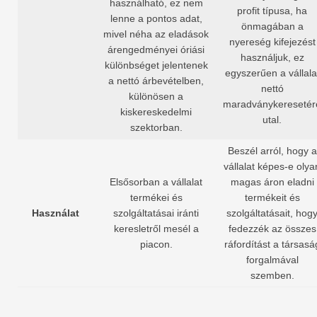
használható, ez nem
profit típusa, ha
lenne a pontos adat,
önmagában a
mivel néha az eladások
nyereség kifejezést
árengedményei óriási
használjuk, ez
különbséget jelentenek
egyszerűen a vállala
a nettó árbevételben,
nettó
különösen a
maradványkeresetér
kiskereskedelmi
utal.
szektorban.
Beszél arról, hogy a
vállalat képes-e olya
Elsősorban a vállalat
magas áron eladni
termékei és
termékeit és
Használat
szolgáltatásai iránti
szolgáltatásait, hog
keresletről mesél a
fedezzék az összes
piacon.
ráfordítást a társasá
forgalmával
szemben.