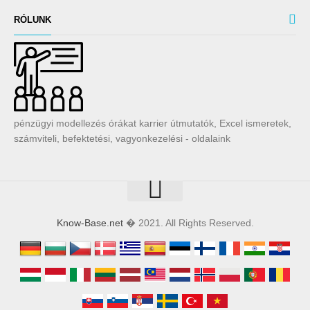
RÓLUNK
pénzügyi modellezés órákat karrier útmutatók, Excel ismeretek,
számviteli, befektetési, vagyonkezelési - oldalaink
Know-Base.net
� 2021. All Rights Reserved.