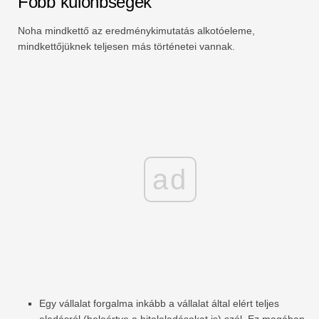
Főbb különbségek
Noha mindkettő az eredménykimutatás alkotóeleme,
mindkettőjüknek teljesen más történetei vannak.
ad
Egy vállalat forgalma inkább a vállalat által elért teljes
eladásról (beleértve a hiteleladásokat is) szól. Ez magában