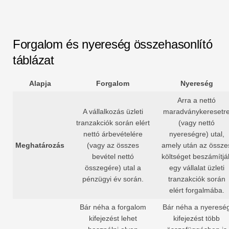
Forgalom és nyereség összehasonlító
táblázat
Alapja
Forgalom
Nyereség
Arra a nettó
A vállalkozás üzleti
maradványkeresetr
tranzakciók során elért
(vagy nettó
nettó árbevételére
nyereségre) utal,
Meghatározás
(vagy az összes
amely után az össze
bevétel nettó
költséget beszámítjá
összegére) utal a
egy vállalat üzleti
pénzügyi év során.
tranzakciók során
elért forgalmába.
Bár néha a forgalom
Bár néha a nyeresé
kifejezést lehet
kifejezést több