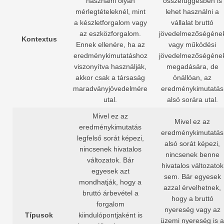
használni olyan
összefüggésben is
mérlegtételeknél, mint
lehet használni a
a készletforgalom vagy
vállalat bruttó
az eszközforgalom.
jövedelmezőségéne
Kontextus
Ennek ellenére, ha az
vagy működési
eredménykimutatáshoz
jövedelmezőségéne
viszonyítva használják,
megadására, de
akkor csak a társaság
önállóan, az
maradványjövedelmére
eredménykimutatás
utal.
alsó sorára utal.
Mivel ez az
Mivel ez az
eredménykimutatás
eredménykimutatás
legfelső sorát képezi,
alsó sorát képezi,
nincsenek hivatalos
nincsenek benne
változatok. Bár
hivatalos változatok
egyesek azt
sem. Bár egyesek
mondhatják, hogy a
azzal érvelhetnek,
bruttó árbevétel a
hogy a bruttó
forgalom
nyereség vagy az
Típusok
kiindulópontjaként is
üzemi nyereség is a