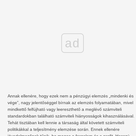
ad
Annak ellenére, hogy ezek nem a pénzügyi elemzés „mindenki és
vége”, nagy jelentőséggel bírnak az elemzés folyamatában, mivel
mindkettő felfújható vagy leereszthető a meglévő számviteli
standardokban található számviteli hiányosságok kihasználásával.
Tehát tisztában kell lennie a társaság által követett számviteli
politikákkal a teljesítmény elemzése során. Ennek ellenére
jövedelmezőnek tűnik, ha magas a forgalom és a profit. Hosszú