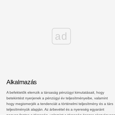
ad
Alkalmazás
A befektetők elemzik a társaság pénzügyi kimutatásait, hogy
betekintést nyerjenek a pénzügyi év teljesítményeibe, valamint
hogy megismerjék a tendenciát a történelmi teljesítmény és a társ
teljesítményük alapján. Az árbevétel és a nyereség egyaránt
nagyon fontos a társaság, valamint a társaság összes részvényes