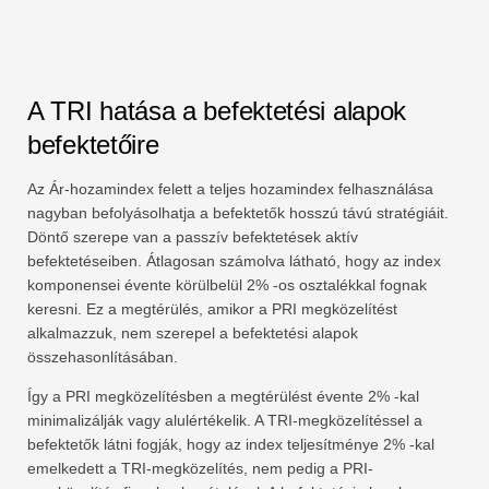
A TRI hatása a befektetési alapok
befektetőire
Az Ár-hozamindex felett a teljes hozamindex felhasználása
nagyban befolyásolhatja a befektetők hosszú távú stratégiáit.
Döntő szerepe van a passzív befektetések aktív
befektetéseiben. Átlagosan számolva látható, hogy az index
komponensei évente körülbelül 2% -os osztalékkal fognak
keresni. Ez a megtérülés, amikor a PRI megközelítést
alkalmazzuk, nem szerepel a befektetési alapok
összehasonlításában.
Így a PRI megközelítésben a megtérülést évente 2% -kal
minimalizálják vagy alulértékelik. A TRI-megközelítéssel a
befektetők látni fogják, hogy az index teljesítménye 2% -kal
emelkedett a TRI-megközelítés, nem pedig a PRI-