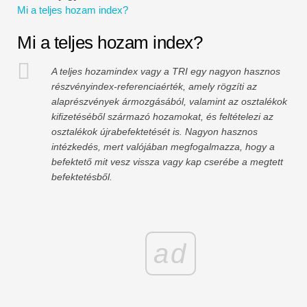
Mi a teljes hozam index?
Pénzügyi modellezési oktatóanyagok
Mi a teljes hozam index?
Teljes alak
A teljes hozamindex vagy a TRI egy nagyon hasznos
Kockázatkezelési oktatóanyagok
részvényindex-referenciaérték, amely rögzíti az
alaprészvények ármozgásából, valamint az osztalékok
kifizetéséből származó hozamokat, és feltételezi az
osztalékok újrabefektetését is. Nagyon hasznos
intézkedés, mert valójában megfogalmazza, hogy a
befektető mit vesz vissza vagy kap cserébe a megtett
befektetésből.
ad