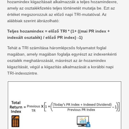
hozamindex kiigazításait alkalmazzák a teljes hozamindexre,
amely az osztalékfizetés teljes történetét mutatja be. Ezt az
értéket megszorozzuk az előző napi TRI-mutatóval. Az
alábbiak szerint ábrázolható:
Teljes hozamindex = előző TRI * (1+ ((mai PR index +
indexált osztalék) / előző PR index) -1)
Tehát a TRI számítása háromlépcsős folyamatot foglal
magában, amely magában foglalja egyrészt az indexenkénti
osztalék meghatározását, másrészt az ár-hozamindex
kiigazítását, végül a kiigazítás alkalmazását a korábbi napi
TRI-indexszintre.