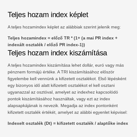
Teljes hozam index képlet
A teljes hozamindex képlet az alábbiak szerint jelenik meg:
Teljes hozamindex = előző TR * (1+ (a mai PR index +
indexált osztalék / előző PR index-1))
Teljes hozam index kiszámítása
A teljes hozamindex kiszámítása lehet dollár, euró vagy más
pénznem formájú értéke. A TRI kiszámításához először
figyelembe kell vennünk a kifizetett osztalékot. Első lépésként
egy bizonyos idő alatt kifizetett osztalékot el kell osztani
ugyanazzal az osztóval, amelyet az indexhez kapcsolódó
pontok kiszámításához használtak, vagy ezt az index
alapsapkájának is nevezik. Megadja az index pontonként
kifizetett osztalék értékét, amelyet az alábbi egyenlet képvisel:
Indexelt osztalék (Dt) = kifizetett osztalék / alaptőke index