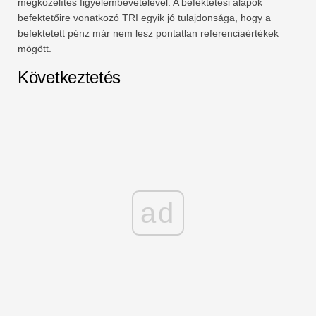
megközelítés figyelembevételével. A befektetési alapok
befektetőire vonatkozó TRI egyik jó tulajdonsága, hogy a
befektetett pénz már nem lesz pontatlan referenciaértékek
mögött.
Következtetés
ad