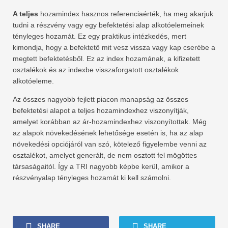
A teljes
hozamindex hasznos referenciaérték, ha meg akarjuk
tudni a részvény vagy egy befektetési alap alkotóelemeinek
tényleges hozamát. Ez egy praktikus intézkedés, mert
kimondja, hogy a befektető mit vesz vissza vagy kap cserébe a
megtett befektetésből. Ez az index hozamának, a kifizetett
osztalékok és az indexbe visszaforgatott osztalékok
alkotóeleme.
Az összes nagyobb fejlett piacon manapság az összes
befektetési alapot a teljes hozamindexhez viszonyítják,
amelyet korábban az ár-hozamindexhez viszonyítottak. Még
az alapok növekedésének lehetősége esetén is, ha az alap
növekedési opciójáról van szó, kötelező figyelembe venni az
osztalékot, amelyet generált, de nem osztott fel mögöttes
társaságaitól. Így a TRI nagyobb képbe kerül, amikor a
részvényalap tényleges hozamát ki kell számolni.
SHARE
SHARE