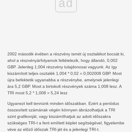
ad
2002 második évében a részvény ismét új osztalékot bocsát ki,
ahol a részvényárfolyamok feltételezik, hogy állandó, 0,002
GBP. Jelenleg 1,004 részvény tulajdonosai vagyunk. Az így
kiszámított teljes osztalék 1,004 * 0,02 = 0,002008 GBP. Most
újra befektetik ugyanabba a részvénybe, amelynek jelenlegi
ára 5,2 GBP. Most a birtokolt részvények száma 1,008 lesz. A
TRI most 5,2 * 1,008 = 5,24 lesz
Ugyanezt kell tennünk minden időszakban. Ezért a periódus
összesített számának végén könnyen ábrázolhatjuk a TRI
szint grafikonját, vagy kiszámíthatjuk az adott időszakra
szükséges TRI-t a fent említett képlet segítségével, figyelembe
véve az előző időszak TRI-jét és a jelenlegi TRI-t.